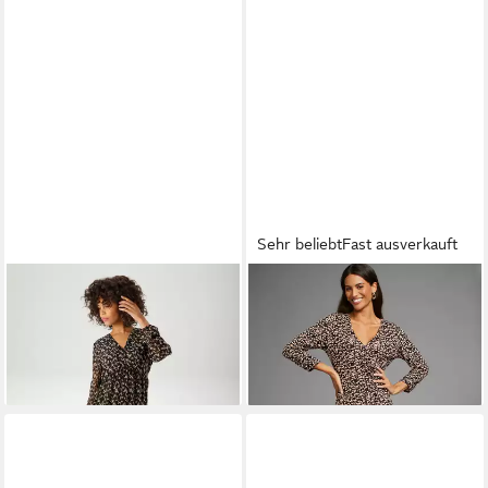
Sehr beliebt
Fast ausverkauft
ANISTON CASUAL
Maxikleid
LAURA SCOTT
Jerseykleid
mit verspieltem Blumendruck
mit Wickel
57,99 €
59,99 €