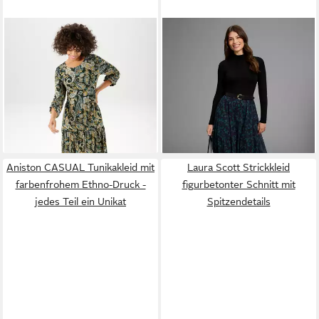
ANISTON CASUAL
LAURA SCOTT
Meshkleid aus
Jerseykleid mit
elastischer Viskosemischung,
47,99 €
ab 49,99 €
farbharmonischem Paisley-
figurbetonte Passform,
UVP
59,99 €
Muster
Langarm-Design
-17%
Aniston CASUAL Tunikakleid mit
Laura Scott Strickkleid
farbenfrohem Ethno-Druck -
figurbetonter Schnitt mit
jedes Teil ein Unikat
Spitzendetails