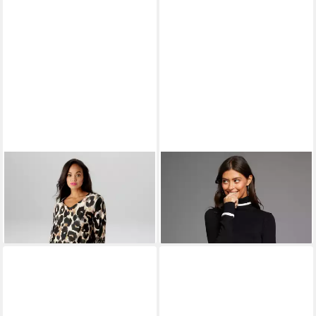
ANISTON PLUS
Jerseykleid in
LAURA SCOTT
Strickkleid im
ausdrucksvoller Animalprint
Retro-Look mit Gürtel
66,99 €
49,99 €