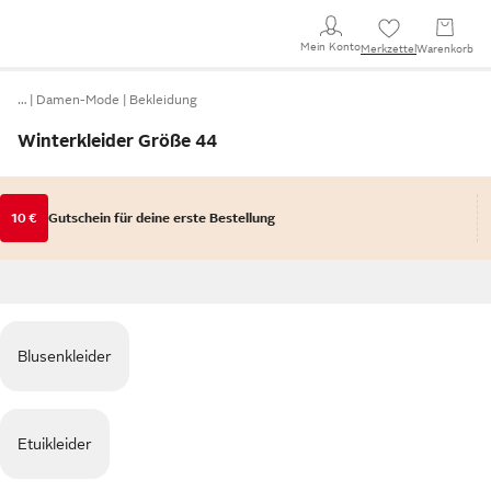
Mein Konto
Merkzettel
Warenkorb
…
Damen-Mode
Bekleidung
Winterkleider Größe 44
10 €
Gutschein für deine erste Bestellung
Blusenkleider
Etuikleider