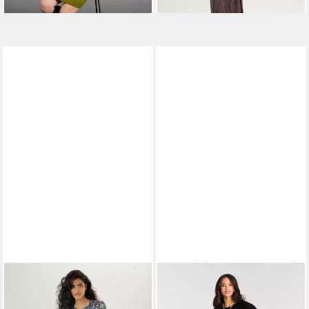
ANISTON CASUAL
MELROSE
Strickkleid für
Jerseykleid mit extravaganten
Partys, figurbetont mit trendy