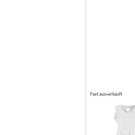
Fast ausverkauft
VISHES
Sommerkleid 
langes oder kurzes S
44,95 €
Boho, Festival, Goa, Hi
+1