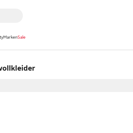
ty
Marken
Sale
ollkleider