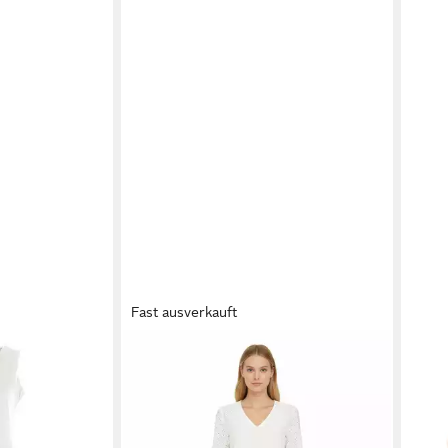
Fast ausverkauft
Verstellbares
RINGELLA
Tunikakleid Kleid aus
FS 
ommerkleid
gewebter Baumwoll-Spitze mit 3/4
Mini
34,97 €
55,9
ppie Style
Arm Gefertigt aus 100% Baumwolle
49,95 €
Auss
-30%
(EU:
-13%