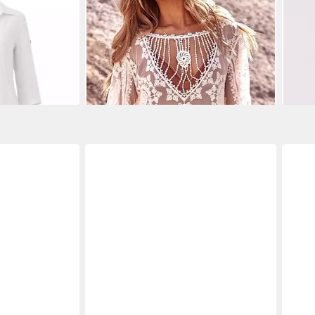
Damen Musselin
LOVOLOTTI
Strandkleid Kleid Damen
ZWI
Ausschnitt
aus Baumwolle LO-KLDE-L18 Kleider
Muss
25,99 €
44,9
für Strand und Urlaub
35,99 €
-28%
-36