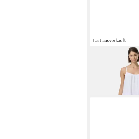
Fast ausverkauft
RAYSHYNE
Maxikleid
(Romantisches Maxikle
84,90 €
Musselin mit Spaghett
UVP
104,90 €
Rüschen, Atmungsakti
-19%
Hautfreundlich
+2