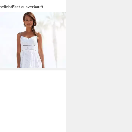
beliebt
Fast ausverkauft
FALO
Midikleid mit hochwertiger
stickerei luftiges Sommerkleid
9 €
Baumwolle, Spaghettikleid,Boho-
99,99 €
, elegant