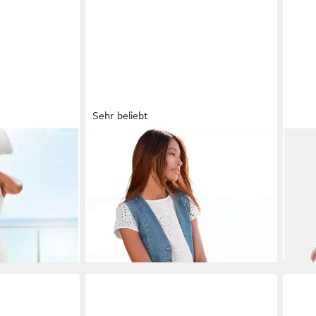
Sehr beliebt
 in Maxilänge
BUFFALO
Spitzenkleid aus
RAY
ckerei
Lochstickerei mit Innenfutter,
(Lei
79,99 €
99,9
, Maxikleid mit
gestuftes Webkleid Sommerkleid,
99,99 €
Muss
lich
modische Eyelet-Stickerei, A-Linien-
-20%
Baum
-17%
Kleid, Blusenkleid
Over