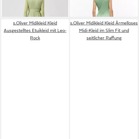
Ausschnitt und Metallic-Effekt
mit Knotendetail
UVP
89,99 €
-25%
s.Oliver Midikleid Kleid
s.Oliver Midikleid Kleid Ärmelloses
Ausgestelltes Etuikleid mit Leo-
Midi-Kleid im Slim Fit und
Rock
seitlicher Raffung