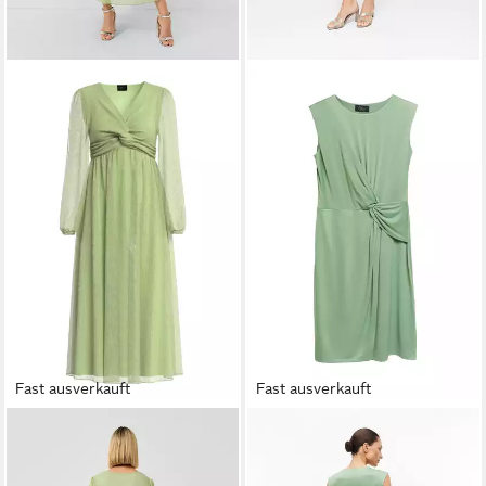
Fast ausverkauft
Fast ausverkauft
S.OLIVER
Maxikleid Kleid
S.OLIVER
Minikleid Kleid
Plissiertes Maxikleid mit V-
Jerseykleid in Wickel-Optik
129,99 €
ab 67,49 €