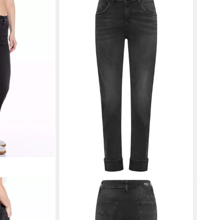
ns ZOLIE
REPLAY
Slim-fit-Jeans MARTY mit
REP
leichter Waschung
asym
ab 61,76 €
ab 6
UVP
149,00 €