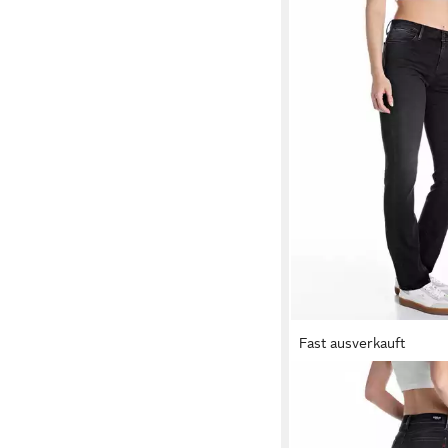
Fast ausverkauft
REPLAY
Straight-Jea
55,63 €
UVP
129,00 €
-57%