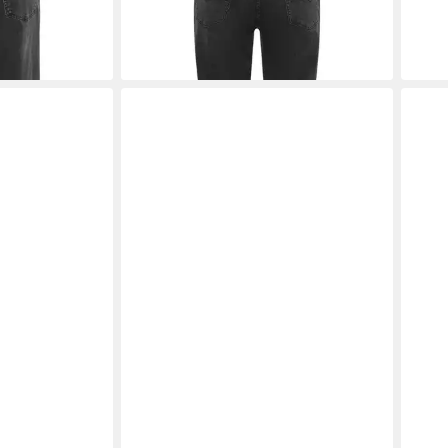
-59%
+1