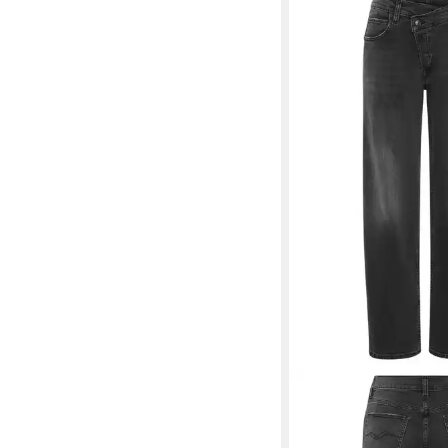
REPLAY
Weite Jeans
asymmetrischem Vers
ab 60,86 €
UVP
149,00