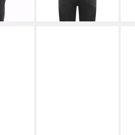
-59%
-59
+1