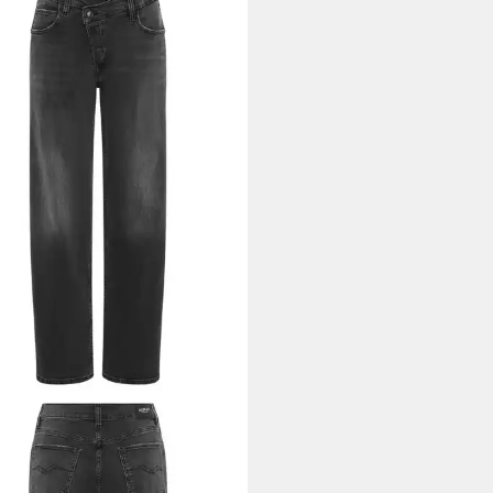
LAY
Weite Jeans ZELMAA mit
metrischem Verschluss
0,86 €
UVP
149,00 €