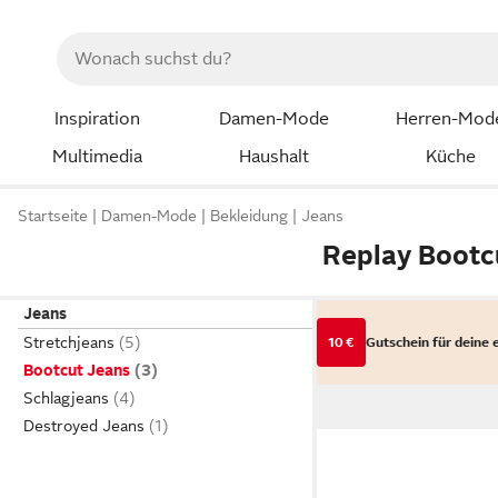
Inspiration
Damen-Mode
Herren-Mod
Multimedia
Haushalt
Küche
Startseite
Damen-Mode
Bekleidung
Jeans
Replay Bootc
Jeans
Stretchjeans
10 €
Gutschein für deine 
Bootcut Jeans
Schlagjeans
Destroyed Jeans