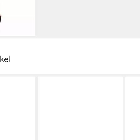
ans JOELLA im
kel