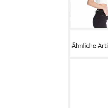
REPLAY
5-Pocket-Je
Flare Fit
69,57 €
UVP
119,00 €
-42%
Ähnliche Arti