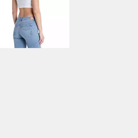
LAY
Bootcut-Jeans NEW LUZ
CUT mit Stretch
0 €
UVP
139,00 €
%