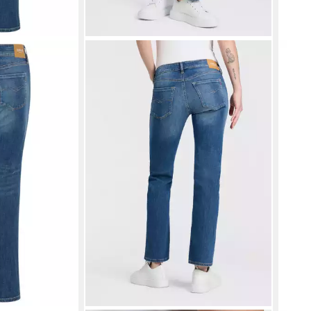
ns NEW LUZ
er
 €