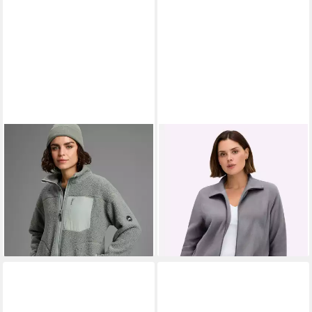
POLARINO
Fleecejacke
SIEH AN!
Fleecejacke Fleece-
Teddy Fleece Jacke, Oversize
Jacke Langarm
ab 48,99 €
25,00 €
UVP
59,99 €
-18%
+4