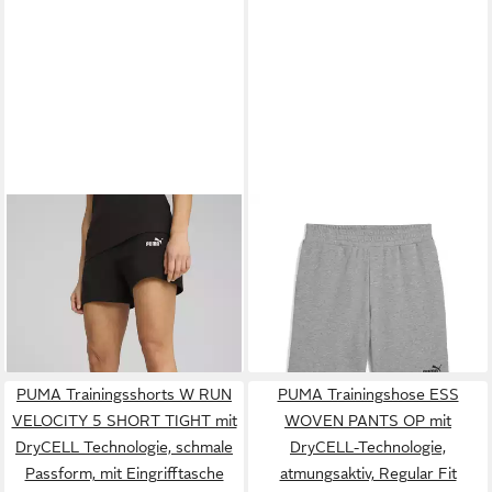
PUMA
Trainingsshorts ESS
PUMA
Sporthose Essentials
SMALL NO 1 LOGO 5 HIGH-
No. 1 Logo 10" Shorts Herren
ab 25,99 €
27,95 €
WAIST SHORTS TR mit
Eingrifftaschen, mit
innenliegendem Kordelzug
PUMA Trainingsshorts W RUN
PUMA Trainingshose ESS
VELOCITY 5 SHORT TIGHT mit
WOVEN PANTS OP mit
DryCELL Technologie, schmale
DryCELL-Technologie,
Passform, mit Eingrifftasche
atmungsaktiv, Regular Fit