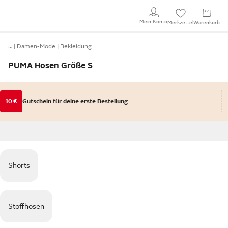
Mein Konto
Merkzettel
Warenkorb
…
Damen-Mode
Bekleidung
PUMA Hosen Größe S
10 €
Gutschein für deine erste Bestellung
Shorts
Stoffhosen