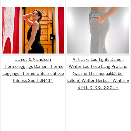
GUGGEN MOUNTAIN
SMITH & SOLO
Jogginghose
Seamless Leggings
Jogginghose Damen Winter,
38,99 €
ab 18,89 €
Figurformende Leggings
UVP
59,90 €
Sporthose Premium
UVP
32,99 €
Damen Sportleggings
-35%
Sweathose (1-tlg) Baumwolle
-43%
LL77_2025 weiche seamless
Leggings
James & Nicholson
Airtracks Lauftights Damen
Thermoleggings Damen Thermo
Winter Laufhose Lang Pro Line
Leggings Thermo Unterziehhose
(warme Thermoqualität bei
Fitness Sport JN434
kaltem) Wetter Herbst - Winter »
S M L Xl XXL XXXL «