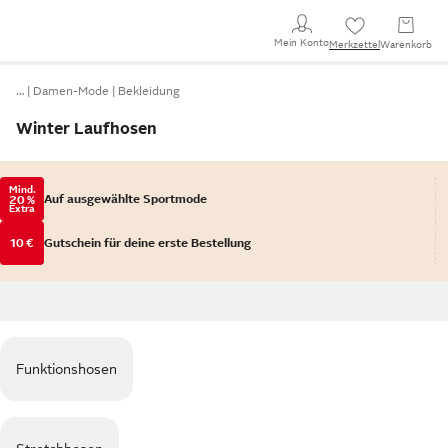
Mein Konto
Merkzettel
Warenkorb
…
Damen-Mode
Bekleidung
Winter Laufhosen
Mind.
Auf ausgewählte Sportmode
20 %
Extra
10 €
Gutschein für deine erste Bestellung
Funktionshosen