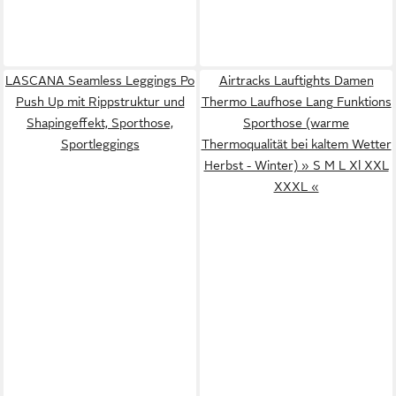
LASCANA Seamless Leggings Po
Airtracks Lauftights Damen
Push Up mit Rippstruktur und
Thermo Laufhose Lang Funktions
Shapingeffekt, Sporthose,
Sporthose (warme
Sportleggings
Thermoqualität bei kaltem Wetter
Herbst - Winter) » S M L Xl XXL
XXXL «