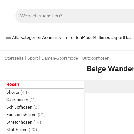
Alle Kategorien
Wohnen & Einrichten
Mode
Multimedia
Sport
Beau
Startseite
Sport
Damen-Sportmode
Outdoorhosen
Beige Wande
Hosen
Shorts
Caprihosen
Schlupfhosen
Funktionshosen
Stretchhosen
Stoffhosen