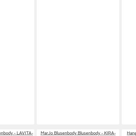
enbody - LAVITA-
MarJo Blusenbody Blusenbody - KIRA-
Hang