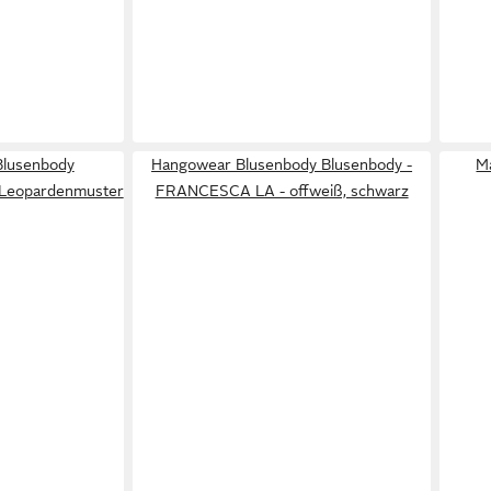
Blusenbody
Hangowear Blusenbody Blusenbody -
M
 Leopardenmuster
FRANCESCA LA - offweiß, schwarz