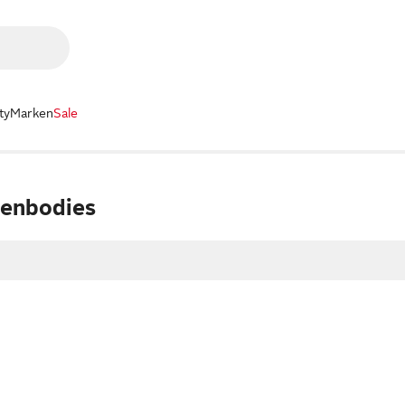
ty
Marken
Sale
senbodies