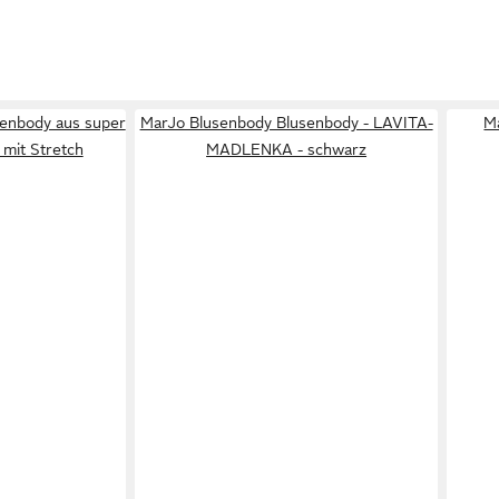
enbody aus super
MarJo Blusenbody Blusenbody - LAVITA-
M
 mit Stretch
MADLENKA - schwarz