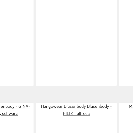
senbody - GINA-
Hangowear Blusenbody Blusenbody -
M
, schwarz
FILIZ - altrosa