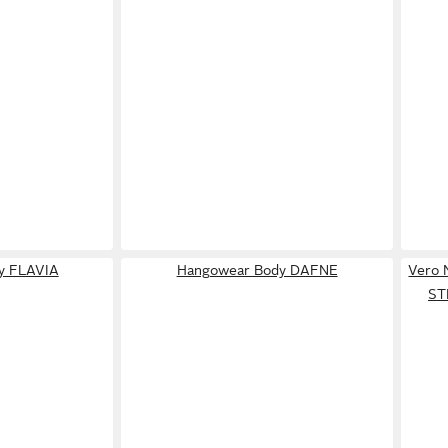
y FLAVIA
Hangowear Body DAFNE
Vero 
ST