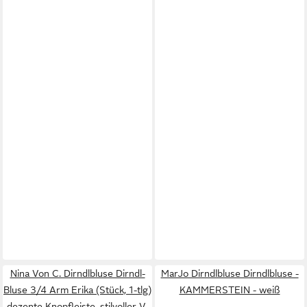
Nina Von C. Dirndlbluse Dirndl-
MarJo Dirndlbluse Dirndlbluse -
Bluse 3/4 Arm Erika (Stück, 1-tlg)
KAMMERSTEIN - weiß
dezente Knopfleiste, stilvoller V-