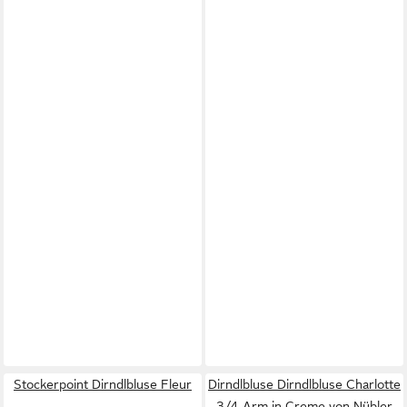
Stockerpoint Dirndlbluse Fleur
Dirndlbluse Dirndlbluse Charlotte
3/4-Arm in Creme von Nübler