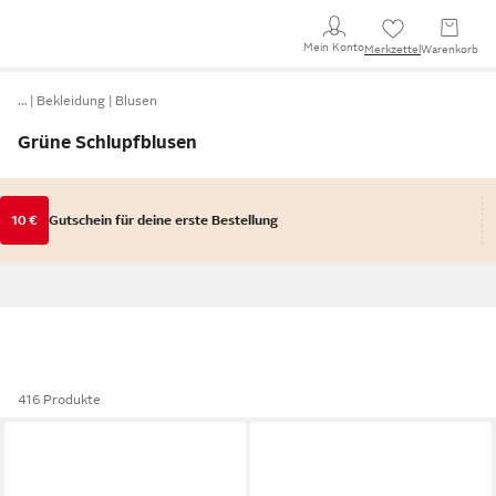
Mein Konto
Merkzettel
Warenkorb
…
Bekleidung
Blusen
Grüne Schlupfblusen
10 €
Gutschein für deine erste Bestellung
416 Produkte