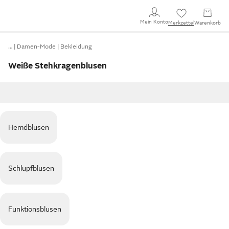
Mein Konto
Merkzettel
Warenkorb
…
Damen-Mode
Bekleidung
Weiße Stehkragenblusen
Hemdblusen
Schlupfblusen
Funktionsblusen