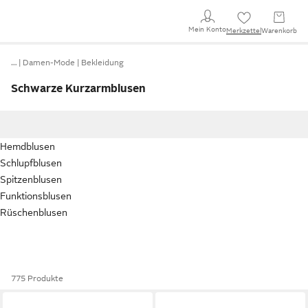
Mein Konto
Merkzettel
Warenkorb
…
Damen-Mode
Bekleidung
Schwarze Kurzarmblusen
Hemdblusen
Schlupfblusen
Spitzenblusen
Funktionsblusen
Rüschenblusen
775 Produkte