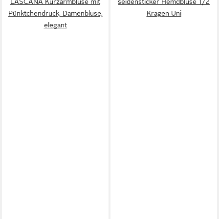
LASCANA Kurzarmbluse mit
seidensticker Hemdbluse 1/2
Pünktchendruck, Damenbluse,
Kragen Uni
elegant