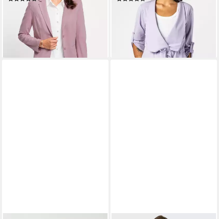
ab 64,99 €
9,99 €
UVP
39,99 €
lieferbar - in 2-3 Werktagen bei dir
-75%
+1
lieferbar - in 3-4 Werktagen bei dir