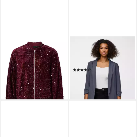
PIECES
PIECES
Jackenblazer PCKAM LS
Blusenblazer PCBOSELLA
BOMBER JRS BC
3/4 BLAZER NOOS
45,99 €
UVP
54,99 €
Materialmix, regular fit
(184)
-16%
39,90 €
lieferbar - in 2-3 Werktagen bei dir
lieferbar - in 2-3 Werktagen bei dir
+11