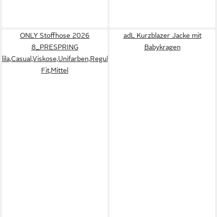
ONLY Stoffhose 2026
adL Kurzblazer Jacke mit
8_PRESPRING
Babykragen
lila,Casual,Viskose,Unifarben,Regular
Fit,Mittel