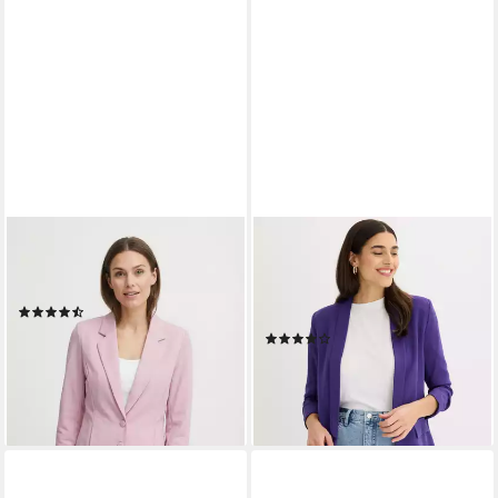
FREEQUENT
BONPRIX
Kurzblazer FQNANNI-JA mit
Jackenblazer femininer Stil,
Knopfverschluss
schmale Passform, schmales
(6)
und langes Reverse
ab 50,99 €
UVP
59,95 €
(2)
ab 34,99 €
-15%
UVP
42,99 €
lieferbar - in 1-2 Werktagen bei dir
-19%
lieferbar - in 1-2 Werktagen bei dir
+1