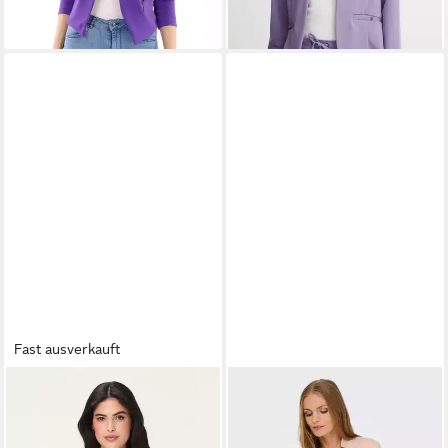
+12
Fast ausverkauft
OLSEN
ONLY
Kurzblazer mit Piqué-Struktur
Kurzblazer ONLADDY L/S
und Reverskragen
HARRINGBONE BLAZER CC