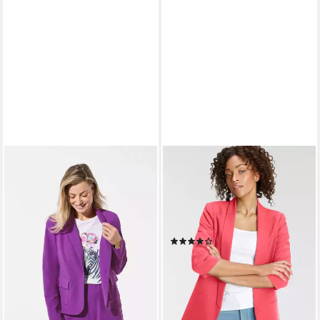
GOLDNER
ONLY
Jerseyblazer Kurzgröße:
Kurzblazer ONLELLA –
Jersey-Blazer
Femininer Blazer mit 3/4-
41,33 €
UVP
159,99 €
Ärmeln und Raffung regular
-74%
fit, casual, Web, Kunstfaser, V-
lieferbar - in 2-3 Werktagen bei dir
(312)
Ausschnitt
44,99 €
UVP
59,99 €
-25%
lieferbar - in 1-2 Werktagen bei dir