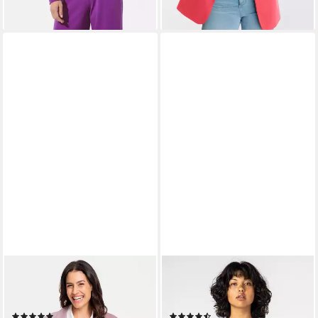
+1
WITT
SUBLEVEL
Jerseyblazer Jersey-Blazer
Blusenblazer Blazer zum
Langarm
Binden
(1)
(56)