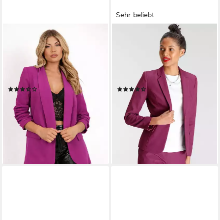
Sehr beliebt
WORLDCLASSCA
TAMARIS
Longblazer Worldclassca
Kurzblazer mit figurbetonter
Damen Blazer Longblazer 3/4
Passform, weiche
Arm mit Raffung
Stretchqualität in frischen
Reverskragen
Trendfarben
(37)
(306)
39,99 €
ab 72,99 €
UVP
59,90 €
UVP
89,99 €
-33%
-19%
lieferbar - in 3-4 Werktagen bei dir
+6
lieferbar - in 1-2 Werktagen bei dir
+2