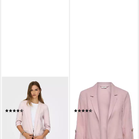
ONLY
ONLY
Kurzblazer ONLELLY 3/4
Kurzblazer ONLGOA 3/4
LIFE BLAZER TLR NOOS
UNLINE LINEN BL BLAZER
Materialmix, regular fit
CC TLR mit Leinen
(221)
(8)
ab 39,99 €
34,99 €
UVP
44,99 €
UVP
39,99 €
-11%
-13%
lieferbar - in 1-2 Werktagen bei dir