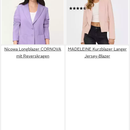
119,99 €
TLR
lieferbar - in 3-4 Werktagen bei dir
(7)
49,99 €
lieferbar - in 1-2 Werktagen bei dir
Nicowa Longblazer CORNOVA
MADELEINE Kurzblazer Langer
mit Reverskragen
Jersey-Blazer