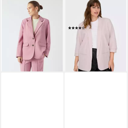
Y.A.S
ONLY CARMAKOMA
Longblazer YASREEMAJ LS
Kurzblazer CARELLY 3/4
BLAZER NOOS
LIFE BLAZER WVN
ab 72,99 €
UVP
89,99 €
Kunstfaser mit Stretch
(25)
-19%
44,99 €
UVP
54,99 €
-18%
lieferbar - in 1-2 Werktagen bei dir
lieferbar - in 1-2 Werktagen bei dir