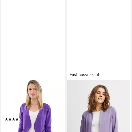
Fast ausverkauft
MALITO MORE THAN FASHION
FRANSA
Jackenblazer malito Damen
Jackenblazer Blazer
Blazer ohne Kragen, Sakko im
FRCEDILAN
ab 61,95 €
Basic Look, Kurzjacke mit
69,95 €
Sweatblazer im Basic-Look
-11%
(67)
lieferbar - in 3-4 Werktagen bei dir
39,95 €
lieferbar - in 2-3 Werktagen bei dir