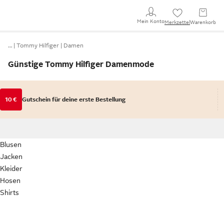
Mein Konto
Merkzettel
Warenkorb
…
Tommy Hilfiger
Damen
Günstige Tommy Hilfiger Damenmode
10 €
Gutschein für deine erste Bestellung
Blusen
Jacken
Kleider
Hosen
Shirts