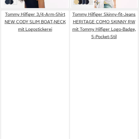
weitere Farben:
+2
Dark Night Navy
Multi Stp Dark Night Navy / Ecru
Ecru
Frozen Custard
Black
Nos Breton Desert Sky/ Ecru
Nos Desert Sky
Nos Ecru
Tommy Hilfiger 3/4-Arm-Shirt
Tommy Hilfiger Skinny-fit-Jeans
NEW CODY SLIM BOAT-NECK
HERITAGE COMO SKINNY RW
mit Logostickerei
mit Tommy Hilfiger Logo-Badge,
5-Pocket-Stil