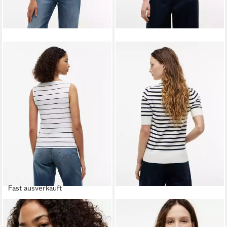
Fast ausverkauft
TOMMY HILFIGER
TOMMY HILFIGER
Tanktop CLASSIC SCRIPT
Kurzarmpullover CO JERSEY