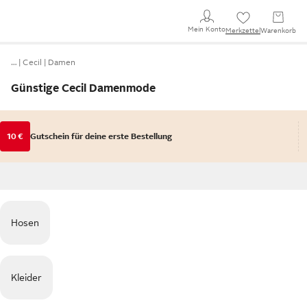
Mein Konto
Merkzettel
Warenkorb
…
Cecil
Damen
Günstige Cecil Damenmode
10 €
Gutschein für deine erste Bestellung
Hosen
Kleider