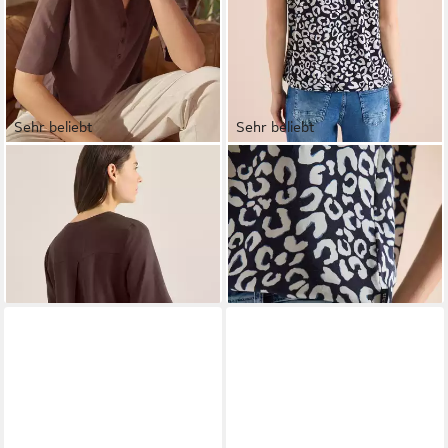
Sehr beliebt
Sehr beliebt
CECIL
Kurzarmbluse mit
CECIL
T-Shirt mit All-Over
Knopfleiste
Print
ab 22,99 €
ab 20,99 €
UVP
29,99 €
UVP
29,99 €
-23%
-30%
+1