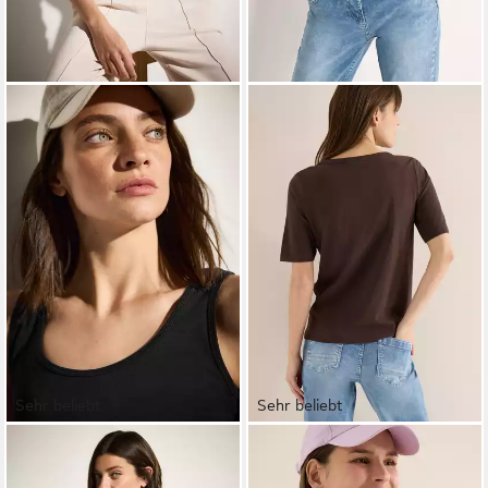
Sehr beliebt
Sehr beliebt
CECIL
Trägertop Style Linda
CECIL
Kurzarmshirt aus
mit tiefem Rundhalsausschnitt
weicher Baumwolle