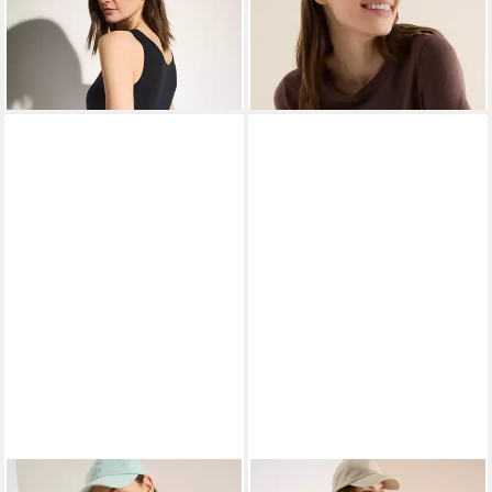
ab 10,99 €
ab 12,99 €
UVP
15,99 €
UVP
19,99 €
-31%
-35%
+10
+4