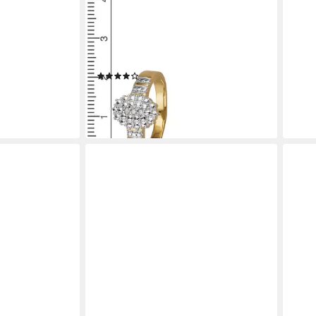
FIRETTI
Diamantring Schmuck Geschenk
Silber 925 Damenring Ring, mit
Diamanten
(5)
115,14 €
UVP
129,36 €
-11%
lieferbar - in 1-2 Werktagen bei dir