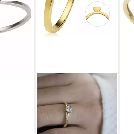
liefe
en bei dir