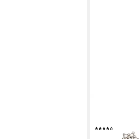
FIRETTI
Diamantring Schmuck
333 Damenring Goldr
Blume, mit Brillant
(2)
225,58 €
UVP
253,45 €