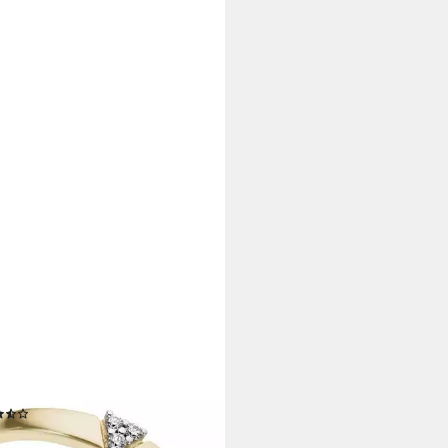
TTI
antring Schmuck Geschenk Gold
Damenring Goldring Diamant,
rillanten
(2)
76,44 €