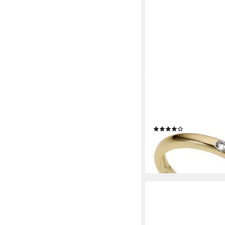
FIRETTI
Diamantring Schmuck
333 Damenring Verlo
Goldring Solitär, mit Br
(2)
ab 190,63 €
UVP
364,5
-48%
lieferbar - in 1-2 Werktag