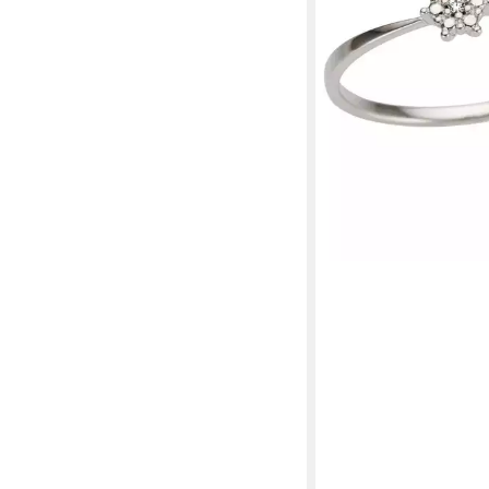
-11%
lieferbar - in 1-2 Werktag