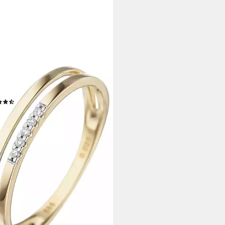
O
antring, 585 Gold mit 5
anten
(45)
50 €
rbar - in 2-3 Werktagen bei dir