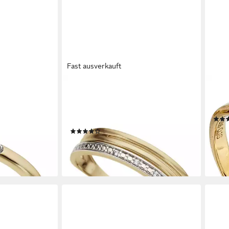
Fast ausverkauft
FIRETTI
JOB
 Geschenk Gold
Diamantring Schmuck Geschenk Gold
Diam
bungsring
333 Bicolor in mehrreihiger
Diam
illant
Stäbchen-Optik, mit Brillanten
1.55
(2)
liefe
ab 296,15 €
9 €
UVP
332,75 €
-11%
en bei dir
lieferbar - in 1-2 Werktagen bei dir