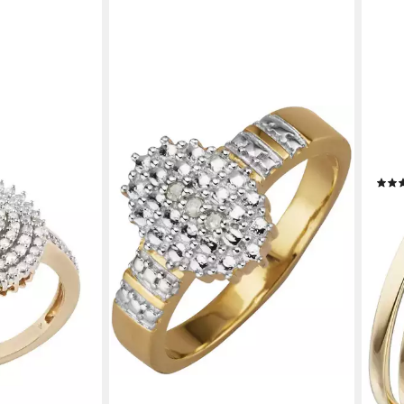
JOB
 Geschenk Gold
Diam
ing Diamant
Diam
499,
liefe
19,05 €
en bei dir