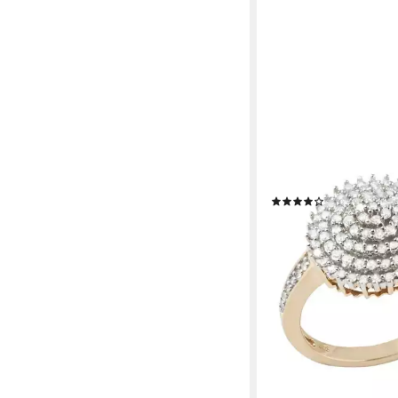
FIRETTI
Diamantring Schmuck
585 Damenring Goldr
Blume, mit Diamanten
(26)
ab 2.078,26 €
UVP
2.5
-17%
lieferbar - in 1-2 Werktag