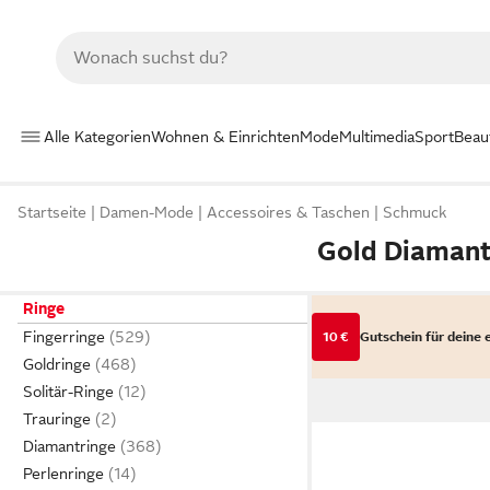
Alle Kategorien
Wohnen & Einrichten
Mode
Multimedia
Sport
Beau
Startseite
Damen-Mode
Accessoires & Taschen
Schmuck
Gold Diamant
Ringe
Fingerringe
10 €
Gutschein für deine 
Goldringe
Solitär-Ringe
Trauringe
Diamantringe
Perlenringe