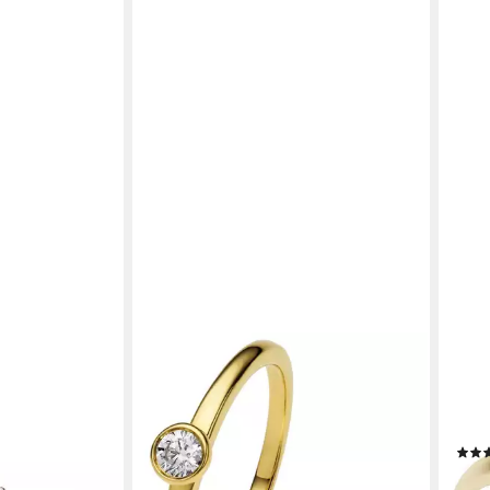
FIRE
 Geschenk Gold
Diam
ing Diamant
333 
mit B
ab 2