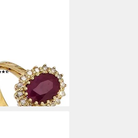
O
antring, 585 Gold mit 16
anten und Rubin
(13)
9,00 €
rbar - in 2-3 Werktagen bei dir