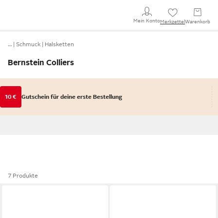
Mein Konto
Merkzettel
Warenkorb
…
Schmuck
Halsketten
Bernstein Colliers
10 €
Gutschein für deine erste Bestellung
7 Produkte