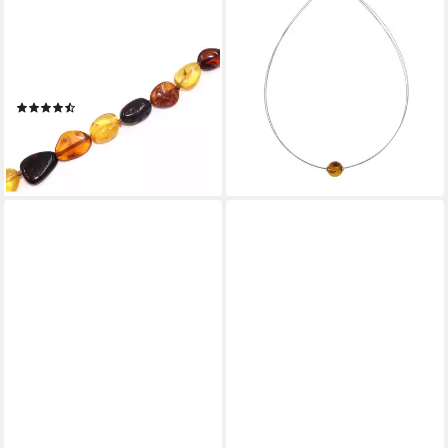
Collier Schmuck Geschenk
Collier Ostsee-Schmuck
Halsschmuck Halskette
Collier Bernsteinkugel 13 mm
Farbstein Edelstein Bernstein,
(1-tlg)
33,95 €
Made in Germany - mit
lieferbar - in 1-2 Werktagen bei dir
(13)
Bernstein
44,50 €
UVP
49,99 €
-11%
lieferbar - in 4-5 Werktagen bei dir