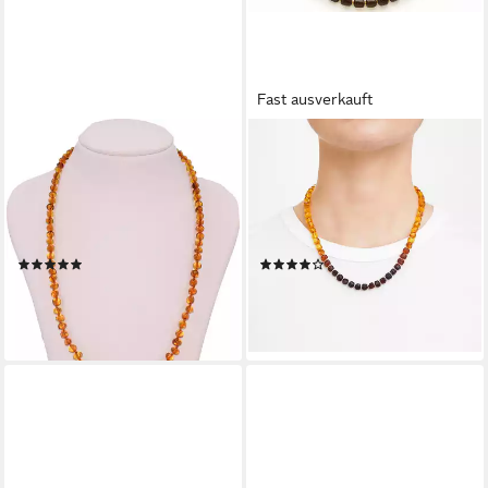
Fast ausverkauft
FIRETTI
M-PUNKT24
Collier Schmuck Geschenk
Collier Bernstein (Halskette,
Messing Halsschmuck
54cm, Echter Bernstein,
Halskette Edelstein, Made in
Partner-Look, inkl. Etui),
Germany - mit Bernstein
Damen und Herren - Unisex
(2)
(2)
Schmuck
53,40 €
49,99 €
UVP
59,99 €
UVP
219,00 €
-11%
-77%
lieferbar - in 4-5 Werktagen bei dir
lieferbar - in 3-4 Werktagen bei dir