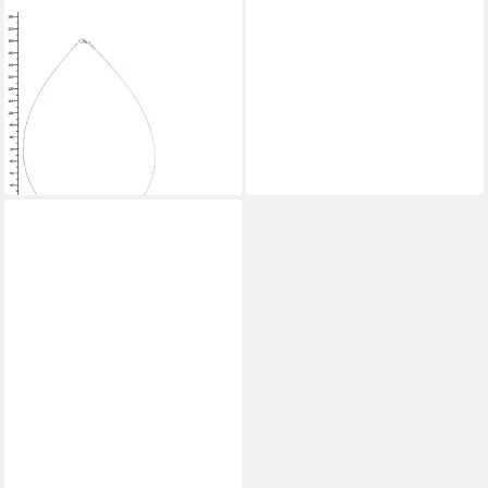
OSTSEE-SCHMUCK
Collier Ostsee-Schmuck
Collier Bernsteinkugel 11 mm
(1-tlg)
ab 31,95 €
lieferbar - in 8-10 Werktagen bei
dir