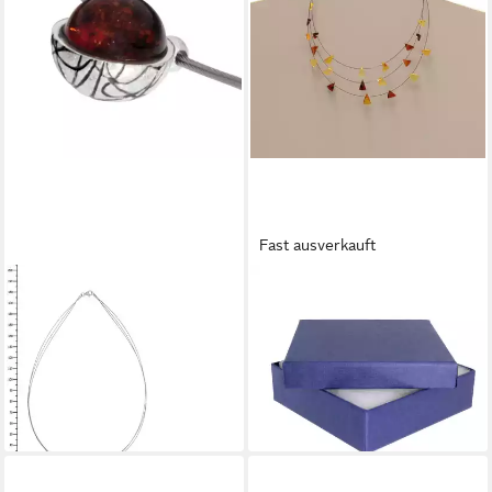
Fast ausverkauft
OSTSEE-SCHMUCK
OSTSEE-SCHMUCK
Collier Ostsee-Schmuck
Collier Ostsee-Schmuck
Collier Kugel 10 mm-Sarah
Collier Nalia Collier Nalia (1-
Vicenca (1-tlg)
tlg)
ab 98,00 €
29,95 €
lieferbar - in 8-10 Werktagen bei
lieferbar - in 8-10 Werktagen bei
dir
dir