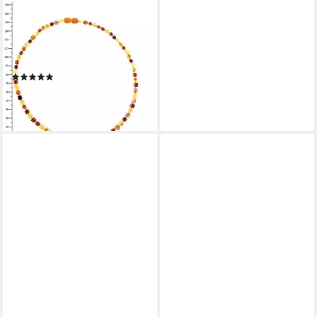
OSTSEE-SCHMUCK
Gliederkette Ostsee-Schmuck
Kette Würfel 6 Kette Würfel
6 (1-tlg)
(2)
148,95 €
lieferbar - in 8-10 Werktagen bei
dir