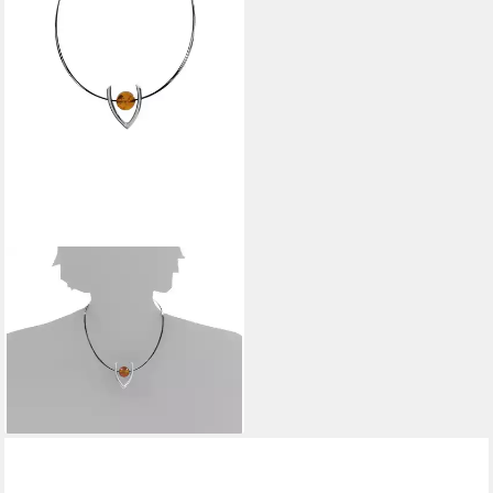
OSTSEE-SCHMUCK
Collier Ostsee-Schmuck
Collier Bernsteinkugel 16 mm
(1-tlg)
157,95 €
lieferbar - in 8-10 Werktagen bei
dir