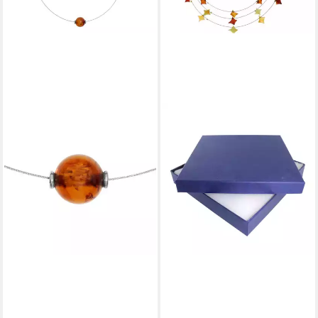
OSTSEE-SCHMUCK
Collier Ostsee-Schmuck
Collier Carre' Collier Carre'
(1-tlg)
38,95 €
lieferbar - in 8-10 Werktagen bei
dir