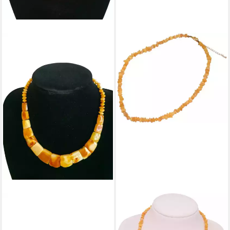
ROSWELL
FIRETTI
Collier Bernsteinkette
Collier Schmuck Geschenk
Baltischer Naturbernstein
Halsschmuck Halskette, Made