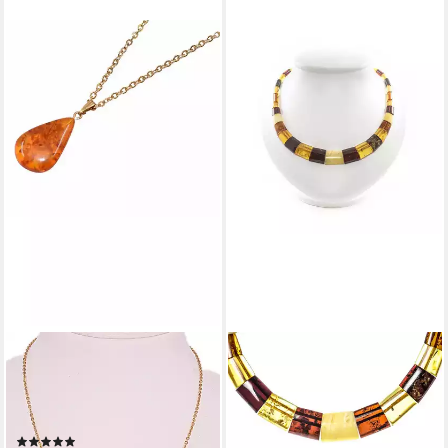
FIRETTI
Kette mit Anhänger Schmuck
Geschenk Tropfen, Made in
Germany - mit Bernstein
(8)