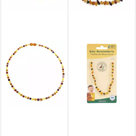
GRÜNSPECHT
Kette ohne Anhänger
Bernsteinkette - Flachbarock
multi
15,99 €
lieferbar - in 2-3 Werktagen bei dir