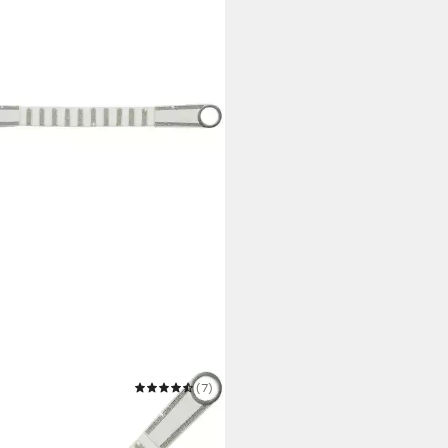
AR
(7)
lengürtel GU315 Damen
ischer breiter Glitzer Strass