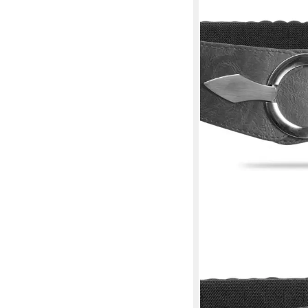
CASPAR
Taillengürtel GU300 
elastischer breiter St