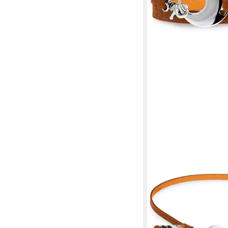
CASPAR
Taillengürtel GU277 
eleganter Damen Gürt
24,95 €
in 2-3 Werktagen bei dir