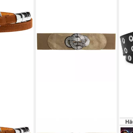
CASPAR
Taillengürtel GU294 breiter Damen