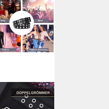
FU
(3)
ngürtel Ledergürtel PU Gürtel
gürtel Jeansgürtel
9 €
UVP
33,99 €