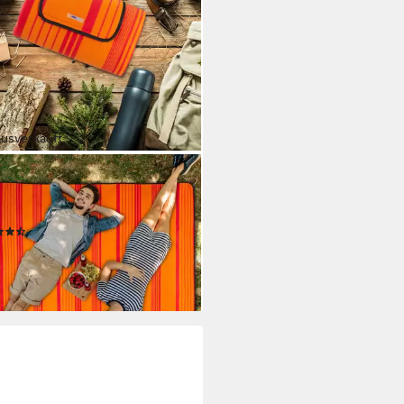
ausverkauft
AXDAYS
nickdecke 200x200cm orange
eift
(6)
7,99 €
UVP
59,99 €
%
rbar - in 2-3 Werktagen bei dir