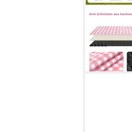
OAK&TEA
Picknickdecke Wasser
Faltbar Strandmatte 
Wasserdichte Picknickd
leicht, Outdoor, Stran
(17)
ab 18,89 €
27,99 €
-33%
lieferbar - in 2-3 Werktag