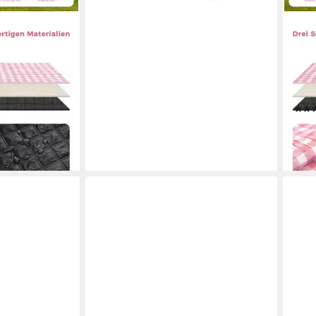
OAK
dicht Groß
Pick
Campingdecke,
Falt
ecke, faltbar,
Wass
d, Camping
leic
ab 1
-33
en bei dir
liefe