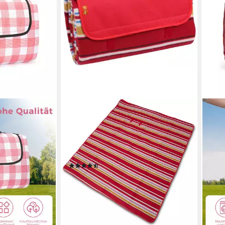
BRUBAKER
Picknickdecke Picknick Fleecedecke
150 x 135 cm mit wasserfester
PEVA Unterseite, Große
Stranddecke bunt für Wandern, See,
(7)
Strand
14,99 €
lieferbar - in 2-3 Werktagen bei dir
+1