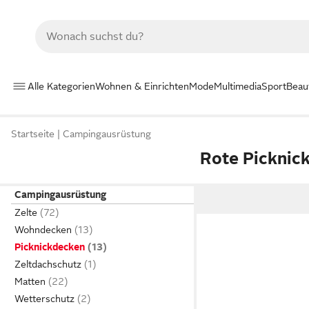
Alle Kategorien
Wohnen & Einrichten
Mode
Multimedia
Sport
Beau
Startseite
Campingausrüstung
Rote Picknic
Campingausrüstung
Zelte
Wohndecken
Picknickdecken
Zeltdachschutz
Matten
Wetterschutz