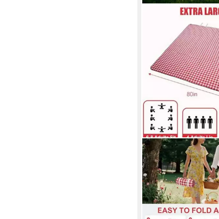
FELIXLEO
Picknickdecke Picknic
Outdoor Extra Groß 
Wasserdicht Tragbar
32,99 €
lieferbar in 3 Wochen