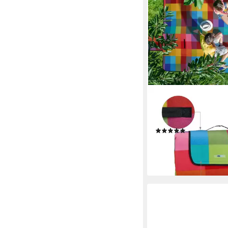
RELAXDAYS
Picknickdecke XXL Pi
200x300 cm kariert
(2)
39,99 €
UVP
69,99 €
-43%
lieferbar - in 2-3 Werktag