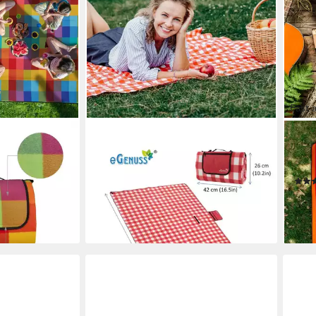
Fast 
EGENUSS
REL
cknickdecke
Picknickdecke Picknickdecke
Pick
200x200 cm wasserdicht isolierend
gestr
abwaschbar, Rot
ab 2
ab 28,99 €
-53
lieferbar - in 2-3 Werktagen bei dir
en bei dir
liefe