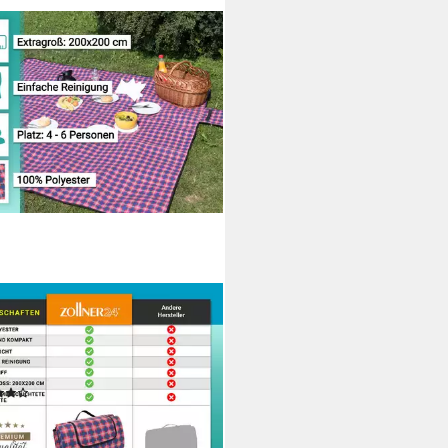
LNER24
nickdecke, 200 x 200 cm, 100%
ster, wasserdicht und isoliert,
egriff
(1)
9 €
rbar - in 3-4 Werktagen bei dir