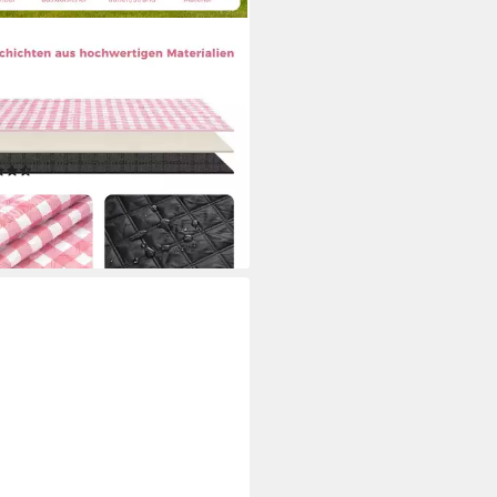
&TEA
nickdecke Wasserdicht Groß
bar Strandmatte Campingdecke,
erdichte Picknickdecke, faltbar,
ht, Outdoor, Strand, Camping
(17)
8,89 €
27,99 €
%
rbar - in 2-3 Werktagen bei dir