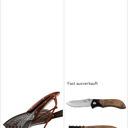
Fast ausverkauft
FOXTER
FOXOUTDOOR
Universalmesser Jagdmesser
Taschenmesser Klappmesser,
Tasche – Edelstahl Klinge mit
Einhand, mit Edelholzeinlage,
Holzgriff & Holster,
(Packung), ergonomisch
(Jagdmesser Set: Camping,
geformter Metallgriff
(1)
(3)