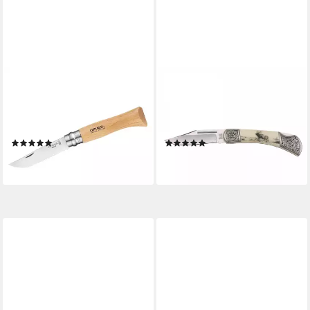
OPINEL
FOXOUTDOOR
Taschenmesser
Taschenmesser Klappmesser,
Taschenmesser No 08, Griff
Jäger, mit Griffverzierung,
Buche, 8,5 cm Edelstahlklinge
(Packung), mit Griffverzierung
(1)
(2)
ab 12,99 €
18,43 €
lieferbar - in 5-6 Werktagen bei dir
lieferbar - in 2-3 Werktagen bei dir