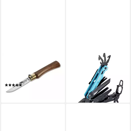
OLD BEAR
HAZET
Taschenmesser
Taschenmesser Hazet 2159-1
Taschenmesser XL Walnuss
Multitool Schwarz/Blau
ab 46,94 €
Kohlenstoffstahl
lieferbar - in 3-4 Werktagen bei dir
(1)
ab 33,95 €
lieferbar - in 2-3 Werktagen bei dir