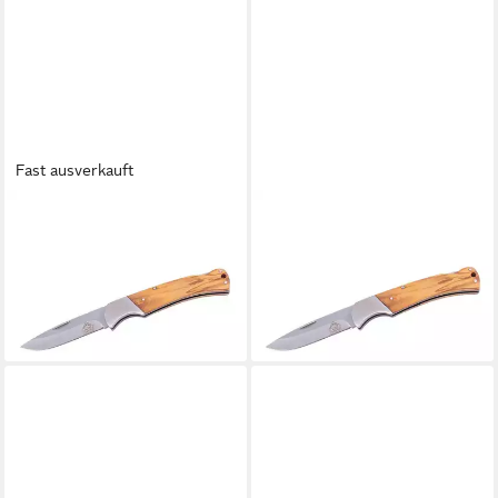
Fast ausverkauft
PUMA TEC
PUMA TEC
Taschenmesser Puma Tec
Taschenmesser Puma TEC
Taschenmesser mit
Taschenmesser Olivenholz
27,95 €
Olivenholz Griff
lieferbar - in 3-4 Werktagen bei dir
25,99 €
lieferbar - in 3-4 Werktagen bei dir