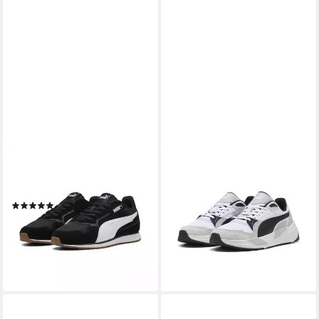
PUMA
PUMA
Softride St Miler Sneakers
Trinity 2 Sneakers
Erwachsene Sneaker
Erwachsene Sneaker
(1)
84,95 €
64,95 €
UVP
74,95 €
lieferbar - in 3-4 Werktagen bei dir
-13%
lieferbar - in 2-3 Werktagen bei dir