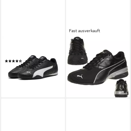
Fast ausverkauft
PUMA
PUMA
Catch Sneakers Erwachsene
Tazon 6 FM Sneaker
(7)
Sneaker
49,95 €
UVP
59,95 €
(39)
59,95 €
-17%
lieferbar - in 2-3 Werktagen bei dir
lieferbar - in 3-4 Werktagen bei dir
+3