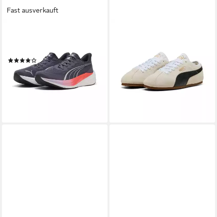
Fast ausverkauft
PUMA
PUMA
Darter Pro 2 Laufschuhe
TACKLE Sneaker mit
Erwachsene Trainingsschuh
sportlichem Stil, mit
(5)
Schnürverschluss,
59,95 €
Obermaterial aus Leder
ab 56,99 €
UVP
79,95 €
lieferbar - in 3-4 Werktagen bei dir
-29%
lieferbar - in 1-2 Werktagen bei dir
+11