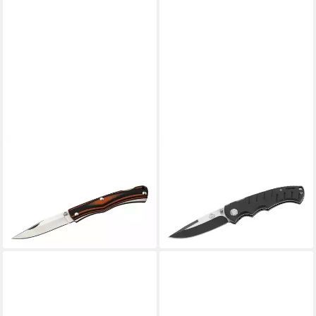
PUMA TEC
PUMA TEC
Taschenmesser Puma TEC
Universalmesser Puma TEC
Taschenmesser, G10,
Einhandmesser, Stahl 420, G-
orange/schwarz
10, Clip
44,95 €
28,00 €
lieferbar - in 3-4 Werktagen bei dir
lieferbar - in 4-5 Werktagen bei dir