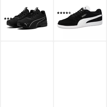
ELECTRO Sneaker für
Puma Herren Sneaker Icra
sportliche Aktivitäten und
Trainer SD 356741 Sneaker
(179)
Streetwear, mit Schnürung
49,95 €
(33)
lieferbar - in 2-3 Werktagen bei dir
ab 59,95 €
lieferbar - in 2-3 Werktagen bei dir
+5