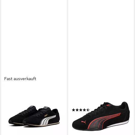
Fast ausverkauft
PUMA
PUMA
ST TRACK ESD Sneaker
Puma Unisex Sneaker CATCH
69,99 €
SD 402681 Sneaker
(92)
59,95 €
lieferbar - in 1-2 Werktagen bei dir
lieferbar - in 2-3 Werktagen bei dir
+6