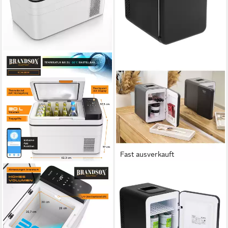
Fast ausverkauft
BRANDSON
ADLER EUROPE
Elektrische Kühlbox
Elektrische Kühlbox AD
Kompressor Kühlbox, bis –
8084b Mini Kühlschrank
20°C, ECO Modus, 30 L, für
tragbare Kühlbox mit
Auto & Haus, 30 l, APP-
Warmhaltefunktion, 4 l,