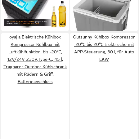
249,95 €
Steuerung, UV-Sterilisation,
UVP
399,99 €
lieferbar - in 7-9 Werktagen bei dir
22,83 €
mtl. in 12 Raten
Batterieschutz, 230 V, 12 V,
-38%
24 V
lieferbar - in 2-3 Werktagen bei dir
oyajia Elektrische Kühlbox
Outsunny Kühlbox Kompressor
Kompressor Kühlbox mit
-20℃ bis 20℃ Elektrische mit
Luftkühlfunktion, bis -20℃,
APP-Steuerung, 30 l, für Auto
12V/24V 230V,Type-C, 45 l,
LKW
Tragbarer Outdoor Kühlschrank
mit Rädern & Griff,
Batterieanschluss