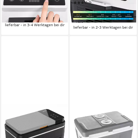
19,18 €
mtl. in 12 Raten
(2)
Auto Bordspannung, mit
119,95 €
-35%
UVP
199,99 €
Getränkehalter
10,96 €
mtl. in 12 Raten
-40%
lieferbar - in 3-4 Werktagen bei dir
lieferbar - in 2-3 Werktagen bei dir