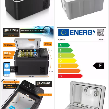
BRANDSON
CAMRY
Elektrische Kühlbox
Kühlbox CR 8061, mit Kühl-
Kompressor Kühlbox, bis –
und Wärmefunktion, 40 L
Produktdatenblatt
20°C, ECO Modus, 30 L, für
ab 104,90 €
Auto & Haus, 30 l, APP-
9,58 €
mtl. in 12 Raten