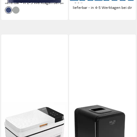
Kühlschrank
-50%
lieferbar - in 2-3 Werktagen bei dir
lieferbar - in 4-5 Werktagen bei dir