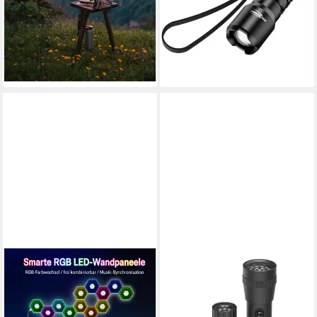
Farbtemperaturen, 6000
-14%
(1)
lieferbar - in 2-3 Werktagen bei dir
mAh
59,90 €
UVP
129,90 €
-54%
lieferbar - in 2-3 Werktagen bei dir