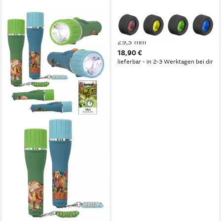
LEDLENSER
Taschenlampe Farbfilter Set
29,5 mm
18,90 €
lieferbar - in 2-3 Werktagen bei dir