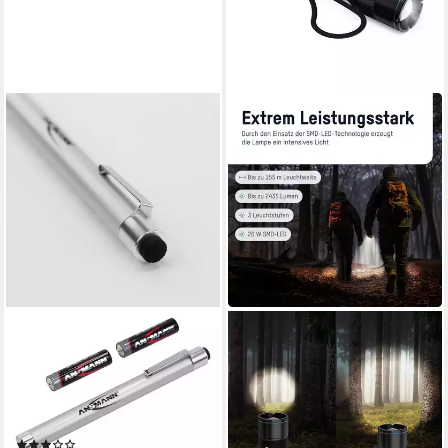
ANSMANN AG
ANSMANN AG
LED Taschenlampe X15 LED -
LED Taschenlampe LED
Kleine LED-Stiftleuchte im
Adventure Taschenlampe,
praktischen
helle 2435 lm Outdoor
Kugelschreiberformat
Taschenlampe
(1)
ab 39,99 €