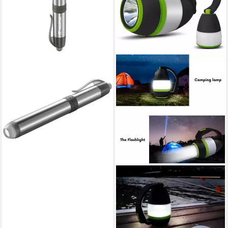
VARTA
Taschenlampe Varta
14611101421 Pen Light
Penlight batteriebetrieben
LED 3 lm 11.7 c
ab 13,92 €
lieferbar - in 3-4 Werktagen bei dir
MACLEAN
LED Taschenlampe MCE298,
3in1 Multifunktion: Camping -
Taschenlampe, Powerbank-
Funktion