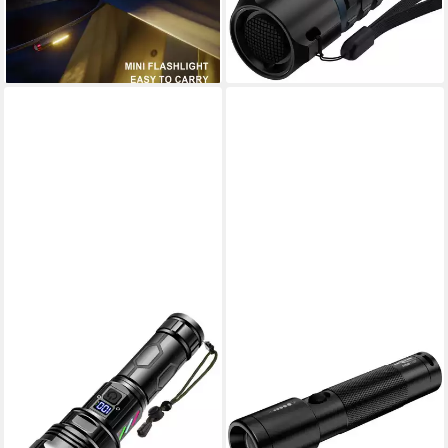
lieferbar - in 2-3 Werktagen bei dir
15,99 €
UVP
29,99 €
-47%
lieferbar - in 3-4 Werktagen bei dir