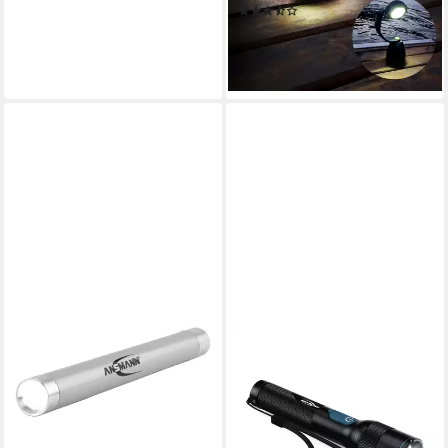
(8)
ab 11,70 €
UVP
16,00 €
-27%
lieferbar - in 2-3 Werktagen bei dir