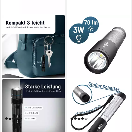
ANSMANN AG
ANSMANN AG
LED Taschenlampe
LED Taschenlampe DAILY
Taschenlampe mini –
USE LED Taschenlampe 70B
superhelle LED Schlüsselbund
inkl. AA Batterie – LED
Lampe
Taschenlampe
(1)
(4)
ab 9,99 €
ab 8,49 €
lieferbar - in 4-5 Werktagen bei dir
lieferbar - in 4-5 Werktagen bei dir