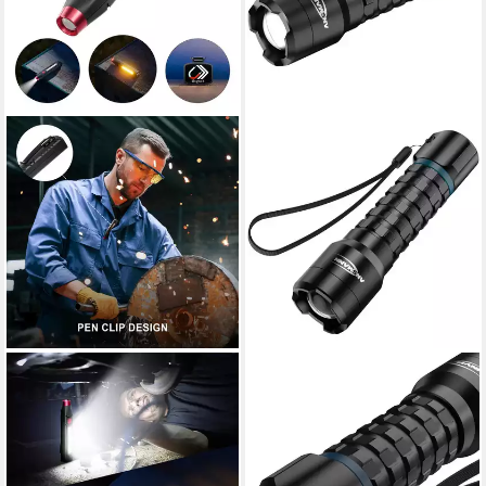
NOVOSTELLA
ANSMANN AG
LED Taschenlampe USB-C
Taschenlampe Taschenlampe
Aufladbarer LED-Keychain
Survival TS3000RF
ab 77,99 €
Taschenlampen 200LM mit
UVP
89,99 €
Magnet (Packung)
-13%