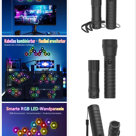
AFKSMILE
HAMA
Lampenfilter 6er RGBIC
LED Taschenlampe LED
Hexagon LED Wandleuchte,
Taschenlampe, 2er Set (Mini
Infinity Mirror mit
Taschenlampe und große