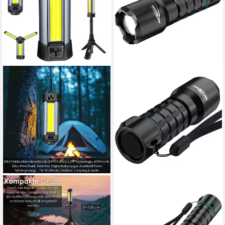
STEINBORG
ANSMANN AG
LED Taschenlampe SB-8200
Taschenlampe Taschenlampe
Multfunktionsleuchte (2-St),
Survival TS450RF
ab 42,99 €
12in1, 2000 Lumen, 4
UVP
49,99 €