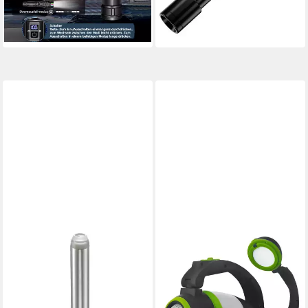
UVP
79,99 €
Hochleistungs-26650-Akku, 5
-56%
Beleuchtungsmodi,
lieferbar - in 3-4 Werktagen bei dir
Zoomfunktion), für Camping,
Wandern, Outdoor, Notfäll