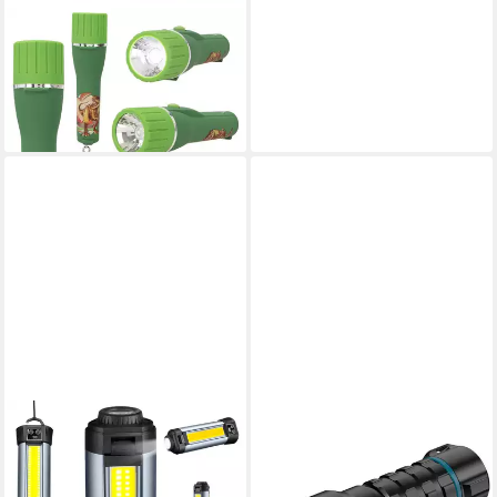
DEPESCHE
Taschenlampe Dino World
Taschenlampe
ab 9,95 €
lieferbar - in 3-4 Werktagen bei dir