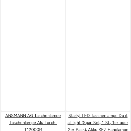
ANSMANN AG Taschenlampe
Starlyf LED Taschenlampe Do it
Taschenlampe Alu-Torch-
all light (Spar-Set, 1-St., 1er oder
T12000R
2er Pack), Akku KFZ Handlampe