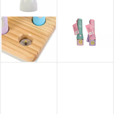
TTS
DEPESCHE
Taschenlampe Taschenlampen
Taschenlampe MM
Easi-Torch - Set 6 bunte
Taschenlampe mit Timer
ab 11,95 €
Kinder-Taschenlampen inkl.
lieferbar - in 3-4 Werktagen bei dir
Lade
137,95 €
lieferbar - in 3-4 Werktagen bei dir