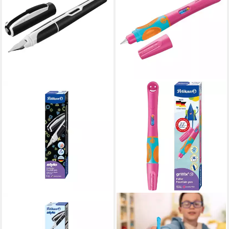
PELIKAN
PELIKAN
Füllfederhalter Pelikan
Füllfederhalter Pelikan griffix
Füllhalter Style black white M-
Füllhalter Lovely Pink, für