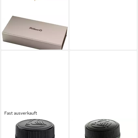
PELIKAN
Füllfederhalter Souverän
M1000 - Füllfederhalter - M -
schwarz/grün
789,90 €
lieferbar - in 5-6 Werktagen bei dir
Fast ausverkauft
PELIKAN
PELIKAN
Füllhalter Tinte für Füllhalter
Füllhalter Textmarkertinte für