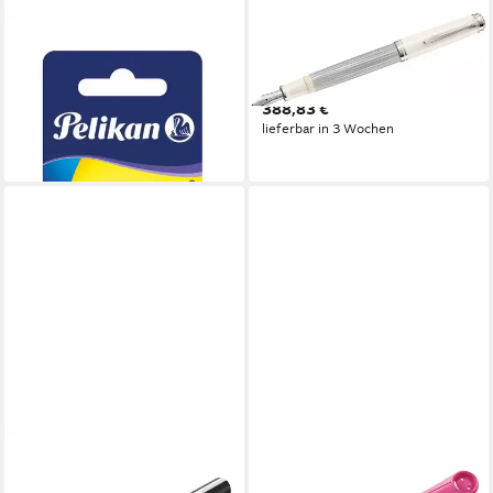
PELIKAN
PELIKAN
Füller Pelikan Füllhalter Twist,
Füllfederhalter Füllhalter
Neon Gelb, Feder M,
M405 EF Silber-Weiß
388,83 €
universell für Rechts- u
lieferbar in 3 Wochen
ab 14,74 €
lieferbar in 3 Wochen