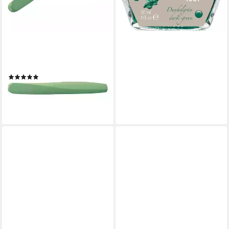
+3
PELIKAN
Füllhalter Twist, für Rechts-
und Linkshänder geeignet
(9)
ab 11,09 €
lieferbar - in 2-3 Werktagen bei dir