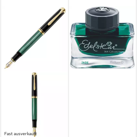
PELIKAN
Füllhalter Tinte Edelstein Ink
Collection jade (grün) 50ml
ab 17,14 €
(342,80 €/ 1 l)
lieferbar - in 8-10 Werktagen bei
dir
Fast ausverkauft