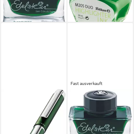
(394,60 €/ 1 l)
lieferbar in 3 Wochen
lieferbar - in 8-10 Werktagen bei
dir
Fast ausverkauft
PELIKAN
Füllhalter Tinte Edelstein Ink
Collection Aventurine (grün)
50ml (4 Stück)
78,92 €
(789,20 €/ 1 Stk)
lieferbar - in 8-10 Werktagen bei