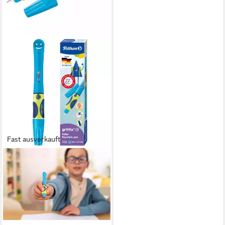
Fast ausverkauft
PELIKAN
Füllfederhalter Pelikan griffix
Füllhalter Neon Fresh Blue,
für Linkshänder
ab 18,71 €
lieferbar in 3 Wochen