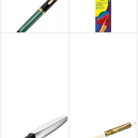
M1000 - Füllfederhalter - M -
Junior LH rot Faltschachtel
ab 12,99 €
schwarz/grün
lieferbar - in 3-4 Werktagen bei dir
ab 709,64 €
lieferbar - in 5-6 Werktagen bei dir
PELIKAN
PELIKAN
Füllfederhalter Pelikan Twist
Füllfederhalter Druckbleistift
Patronenfüller silber,
Souverän D400 schildpatt-
(packung, 1-tlg., Füller),
weiß
216,55 €
Standard-Tintenpatronen