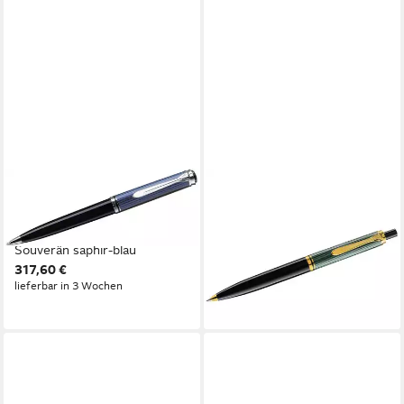
PELIKAN
PELIKAN
Füllfederhalter
Füllfederhalter
Kugelschreiber K805
Druckkugelschreiber
Souverän saphir-blau
Souverän K400
317,60 €
schwarz/grün
lieferbar in 3 Wochen
216,55 €
lieferbar - in 5-6 Werktagen bei dir