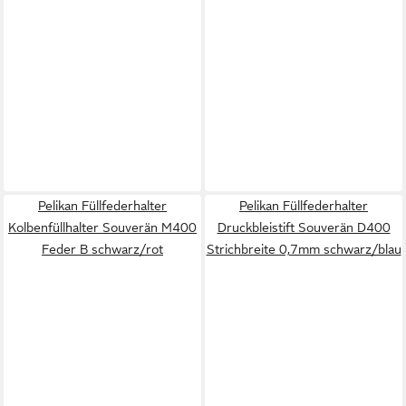
Pelikan Füllfederhalter
Pelikan Füllfederhalter
Kolbenfüllhalter Souverän M400
Druckbleistift Souverän D400
Feder B schwarz/rot
Strichbreite 0,7mm schwarz/blau