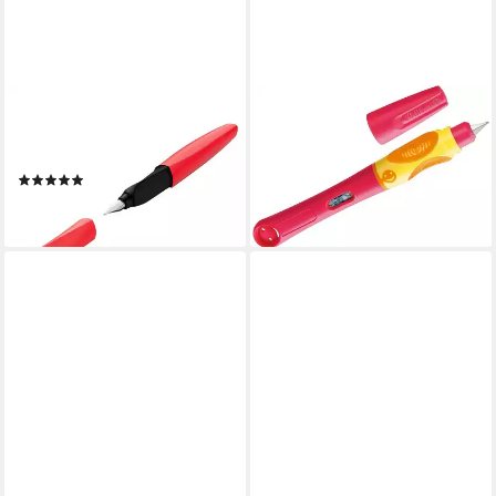
PELIKAN
PELIKAN
Füller Twist für Links- u.
Füller Schreiblernstift griffix®
Rechtshänder, Federstärke M
Cherry für Linkshänder
(1)
11,99 €
14,99 €
lieferbar - in 3-4 Werktagen bei dir
lieferbar - in 3-4 Werktagen bei dir