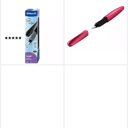
PELIKAN
PELIKAN
Fineliner Pelikan Twist
Füller Twist für Links- u.
Patronenfüller schwarz M,
Rechtshänder Fresh Melon
(packung, 1-tlg.,
Federstärke F
12,99 €
Patronenfüller)
14,99 €
(9)
-13%
ab 9,59 €
lieferbar - in 3-4 Werktagen bei dir
lieferbar - in 5-6 Werktagen bei dir