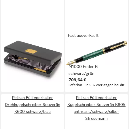
Fast ausverkauft
PELIKAN
PELIKAN
Füllfederhalter
Füllfederhalter
Kolbenfüllhalter Toledo M900
Kolbenfüllhalter Souverän
Feder B schwarz
M1000 Feder B
1.770,52 €
schwarz/grün
lieferbar in 3 Wochen
709,64 €
lieferbar - in 5-6 Werktagen bei dir
Pelikan Füllfederhalter
Pelikan Füllfederhalter
Drehkugelschreiber Souverän
Kugelschreiber Souverän K805
K600 schwarz/blau
anthrazit/schwarz/silber
Stresemann