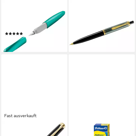
PELIKAN
PELIKAN
Füller 1 Füller P457 Twist für
Füllfederhalter Druckbleistift
Rechts-& Linkshänder mit M-
Souverän D400
Feder türkis, (1-tlg)
schwarz/grün
(1)
216,55 €
ab 9,59 €
lieferbar in 3 Wochen
lieferbar - in 5-6 Werktagen bei dir
Fast ausverkauft
PELIKAN
HAMELIN PAPERBRANDS
Füllfederhalter Souverän
Füller Pelikan Füller Pelikano