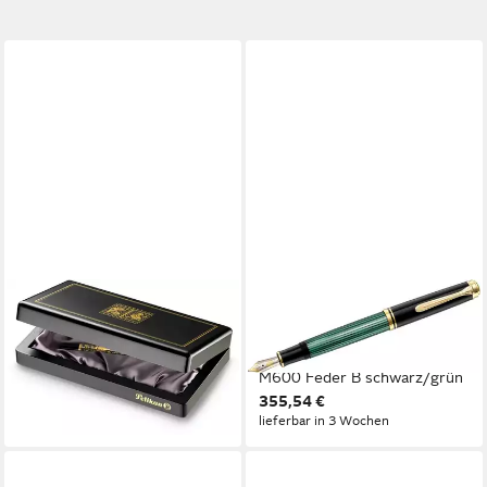
PELIKAN
PELIKAN
Füllfederhalter
Füllfederhalter
Kolbenfüllhalter Toledo M700
Kolbenfüllhalter Souverän
Feder B schwarz
M600 Feder B schwarz/grün
1.256,20 €
355,54 €
lieferbar in 3 Wochen
lieferbar in 3 Wochen