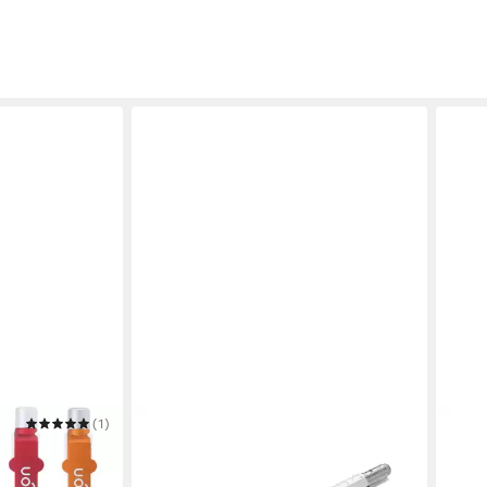
(1)
TROIKA
ONLI
ultifunktions-
Kugelschreiber CONSTRUCTION – 6-
Kuge
LED-Lampe
in-1 mit Wasserwaage,
Kugel