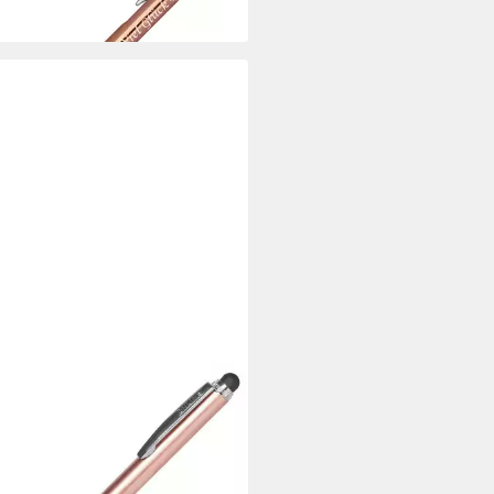
 Werktagen bei dir
NE PEN
lschreiber ONLINE
schreiber Stylus roségold
6 €
 Werktagen bei dir