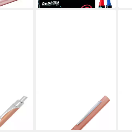
in 5-6 Werktagen bei dir
ONLINE PEN
KREU
NE
Kugelschreiber ONLINE
Künst
 roségold
Kugelschreiber Octopen roségold
Metal
12,46 €
3,64
in 3-4 Werktagen bei dir
(182,0
in 4-5