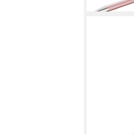
in 3-4 Werktagen bei dir
PELIKAN
Kugelschreiber Kugel
Snap Metallic Rosegol
34,71 €
lieferbar in 4 Wochen