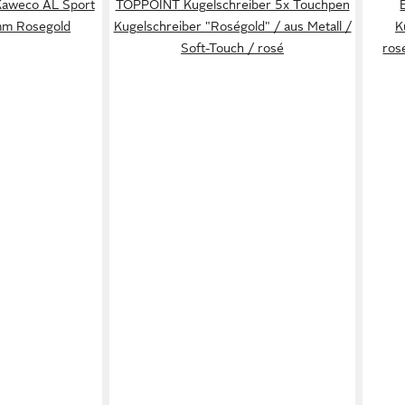
 Kaweco AL Sport
TOPPOINT Kugelschreiber 5x Touchpen
 mm Rosegold
Kugelschreiber "Roségold" / aus Metall /
K
Soft-Touch / rosé
ros