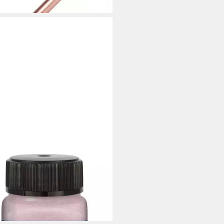
L
lerstift Kreul Acryl
licfarbe roségold 20 ml
 €
0 €/ 1 l)
 Werktagen bei dir