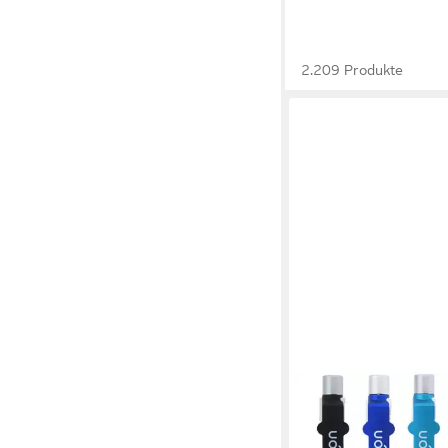
2.209 Produkte
SHOP'N SMILE IDEOON
Kugelschreiber 4in1 M
Kugelschreiber Set, 