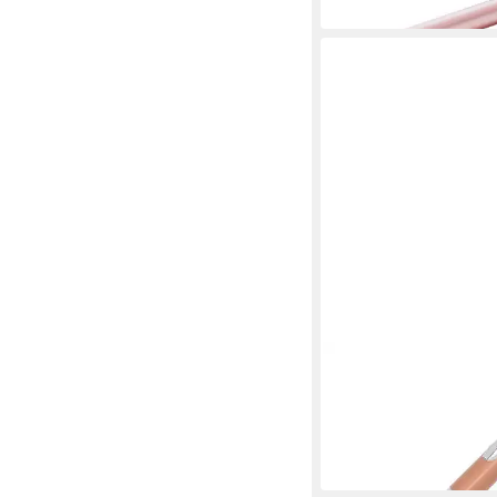
ONLINE PEN
Kugelschreiber ONLI
Kugelschreiber Sporty
6,64 €
in 3-4 Werktagen bei dir