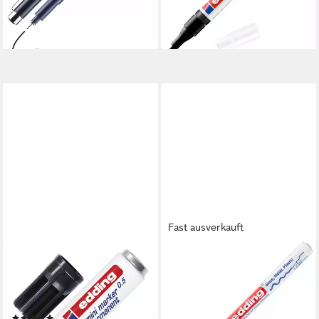
lieferbar - in 4-5 Werktagen bei dir
+19
Fast ausverkauft
EDDING
EDDING
Permanentmarker mini
Lackmarker Glanzlack-Marker
marker 0.5, (1-tlg), wisch- und
751 creative rundspitze 1-2
wasserfest
mm schwarz, wasserfest und
(1)