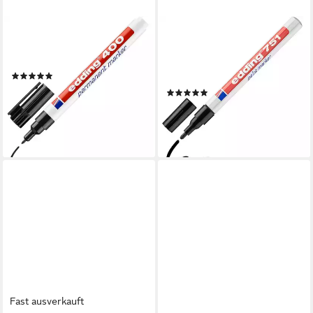
EDDING
EDDING
Permanentmarker 400, (1-
Lackmarker 751, (1-tlg),
tlg), schnelltrocknend
Strichstärke 1-2 mm,
(4)
wasserfest, voll deckend
2,69 €
(3)
lieferbar - in 2-3 Werktagen bei dir
4,19 €
lieferbar - in 2-3 Werktagen bei dir
Fast ausverkauft