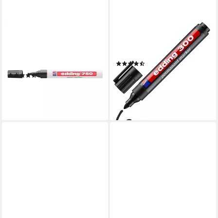
EDDING
EDDING
Lackmarker 750, (1-tlg),
Permanentmarker 300,
Strichstärke 2-4 mm,
wisch- und wasserfest
(6)
wasserfest
ab 1,39 €
(8)
lieferbar - in 2-3 Werktagen bei dir
4,19 €
lieferbar - in 2-3 Werktagen bei dir
+4