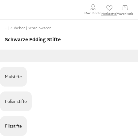
Mein Konto
Merkzettel
Warenkorb
…
Zubehör
Schreibwaren
Schwarze Edding Stifte
Malstifte
Folienstifte
Filzstifte