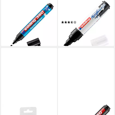
EDDING
EDDING
Marker 380, (1-tlg), farbe
Marker 5000, 5 mm - 100
3,19 €
mm Strichbreite
lieferbar - in 2-3 Werktagen bei dir
(3)
9,99 €
lieferbar - in 4-5 Werktagen bei dir
+9
EDDING
EDDING