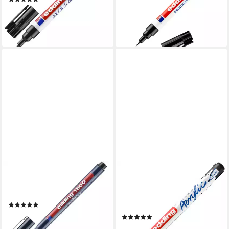
ab 5,49 €
ab 3,19 €
lieferbar - in 4-5 Werktagen bei dir
lieferbar - in 2-3 Werktagen bei dir
EDDING
EDDING
Fineliner 1800, Strichstärke
Marker 5300, 1 mm - 2 mm
0,5 mm
Strichstärke, Wasserfest,
(1)
geruchsarm, lichtecht
ab 3,79 €
(1)
lieferbar - in 2-3 Werktagen bei dir
6,19 €