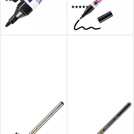
hitzebeständig
2,49 €
(2)
lieferbar - in 2-3 Werktagen bei dir
ab 6,69 €
lieferbar - in 4-5 Werktagen bei dir
+9
EDDING
EDDING
Fineliner 88 F, Strichstärke
Faserstift Fasermaler 1200
0,6 mm
metallic gold Rundspitze,
ab 0,89 €
Metallictinte im Filtersystem
lieferbar - in 2-3 Werktagen bei dir