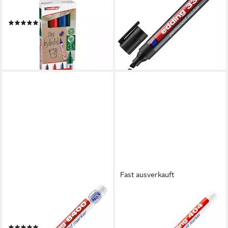
Permanentmarker 3000, (4-
Permanentmarker 330, (1-
tlg), wisch- und wasserfest
tlg), geruchsarm
(8)
1,39 €
8,79 €
lieferbar - in 2-3 Werktagen bei dir
lieferbar - in 2-3 Werktagen bei dir
Fast ausverkauft
EDDING
EDDING
Permanentmarker 8400, (1-
Marker Permanent Marker
tlg), für CDs/DVDs/BDs
404, edding 404, 0,75 mm
(4)