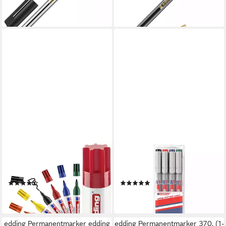
2,69 €
lieferbar - in 2-3 Werktagen bei dir
EDDING
EDDING
Permanentmarker 3000, (8-
Folienstift e-151 F, (4-tlg), mit
tlg), wisch- und wasserfest
non-permanenter Tinte
(2)
(2)
ab 16,89 €
ab 4,29 €
lieferbar - in 2-3 Werktagen bei dir
lieferbar - in 2-3 Werktagen bei dir
edding Permanentmarker edding
edding Permanentmarker 370, (1-