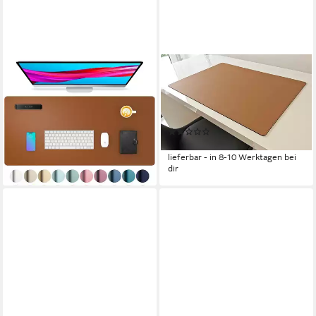
LUXUSKOLLEKTION
PROFI MATS
Schreibtischunterlage
Schreibtischunterlage PM
Schreibtischunterlage
Schreibtischunterlage Echt
Mauspad Leder Wildleder
Leder 70cm x 50cm Beige
(1)
80x40cm Braun
145,00 €
47,95 €
lieferbar - in 8-10 Werktagen bei
lieferbar - in 7-9 Werktagen bei dir
dir