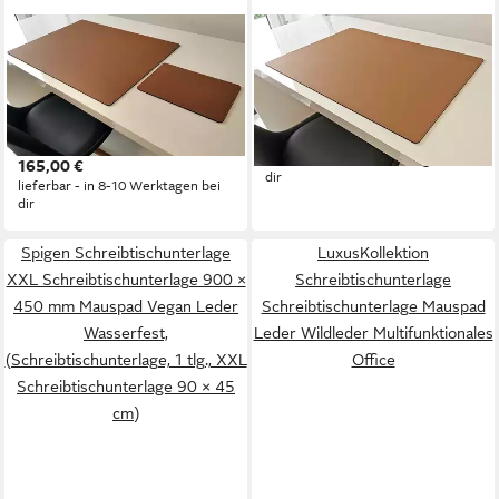
PROFI MATS
PROFI MATS
Schreibtischunterlage PM
Schreibtischunterlage PM
Schreibtischunterlage mit
Schreibtischunterlage Echt
Mauspad Echt Leder 70 x 50
Leder 90 x 50 Beige
170,00 €
Beige
lieferbar - in 8-10 Werktagen bei
165,00 €
dir
lieferbar - in 8-10 Werktagen bei
dir
Spigen Schreibtischunterlage
LuxusKollektion
XXL Schreibtischunterlage 900 ×
Schreibtischunterlage
450 mm Mauspad Vegan Leder
Schreibtischunterlage Mauspad
Wasserfest,
Leder Wildleder Multifunktionales
(Schreibtischunterlage, 1 tlg., XXL
Office
Schreibtischunterlage 90 × 45
cm)