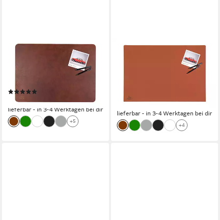
CENTAUR
CENTAUR
Schreibtischunterlage aus
Schreibtischunterlage aus
echtem Leder
echtem Leder
Schreibunterlage, (1 tlg)
Schreibunterlage mit
(1)
Kantenschutz, (1 tlg)
ab 149,90 €
249,90 €
lieferbar - in 3-4 Werktagen bei dir
lieferbar - in 3-4 Werktagen bei dir
+5
+4