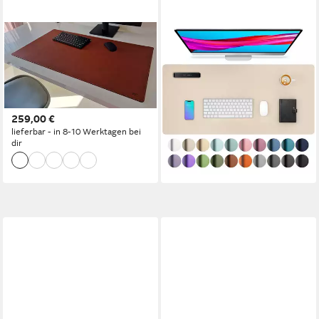
PROFI MATS
LUXUSKOLLEKTION
Schreibtischunterlage
Schreibtischunterlage
Schreibtischunterlage
Schreibtischunterlage Mausp
Blankleder Vollleder 80 x
ad PU Leder Wildleder Beige
45cm Dickleder
40 x 80 cm
259,00 €
40,95 €
lieferbar - in 8-10 Werktagen bei
lieferbar - in 6-7 Werktagen bei dir
dir