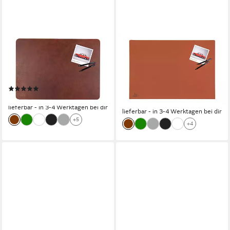
CENTAUR
CENTAUR
Schreibtischunterlage aus
Schreibtischunterlage aus
echtem Leder
echtem Leder
Schreibunterlage, (1 tlg)
Schreibunterlage mit
(1)
Kantenschutz, (1 tlg)
ab 149,90 €
249,90 €
lieferbar - in 3-4 Werktagen bei dir
lieferbar - in 3-4 Werktagen bei dir
+5
+4