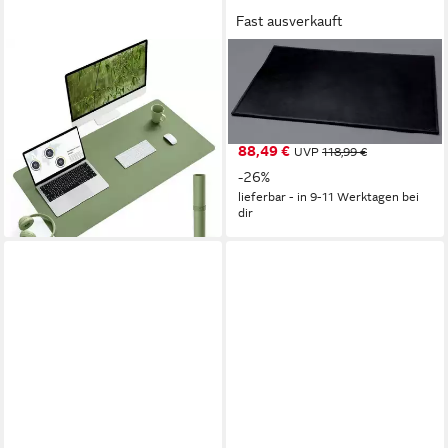
Fast ausverkauft
LUXUSKOLLEKTION
ALASSIO®
Schreibtischunterlage
Schreibtischunterlage
Schreibtischunterlage
Schreibunterlage Leder
Leder/Wildleder Olivgrün
65x45cm schwarz
88,49 €
90x43cm
UVP
118,99 €
44,95 €
-26%
lieferbar - in 5-6 Werktagen bei dir
lieferbar - in 9-11 Werktagen bei
dir