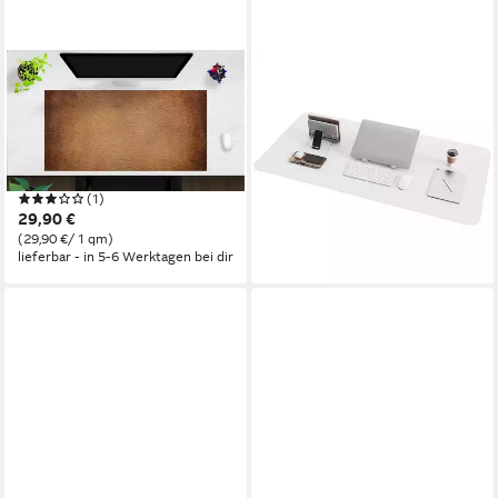
COVER-YOUR-DESK.DE
LUXUSKOLLEKTION
Schreibtischunterlage
Schreibtischunterlage
abwaschbar - Leder Optik
Schreibtischunterlage Leder
braun - aus premium Vinyl -
Wildleder Weiß 100x50cm
51,95 €
Made in Germany
lieferbar - in 6-7 Werktagen bei dir
(1)
29,90 €
(29,90 €/ 1 qm)
lieferbar - in 5-6 Werktagen bei dir