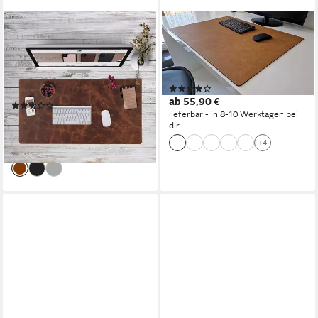
SOLO PELLE
PROFI MATS
Schreibtischunterlage
Schreibtischunterlage Just
Handgefertigte
Kunst Leder in 3 Grössen und
Schreibunterlage aus Leder -
in 7 Farben
(6)
Unterlage (48cm x 90cm)
ab 55,90 €
(2)
lieferbar - in 8-10 Werktagen bei
149,00 €
UVP
199,00 €
dir
-25%
+4
lieferbar - in 6-7 Werktagen bei dir