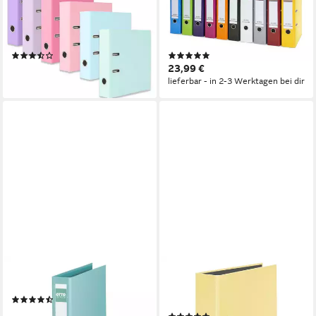
Ordner Pastell Farben
Aktenordner / DIN A4 /
Ringordner, farblich sortiert,
75mm breit / 10
mit Metall Schutzecken, 8 cm
verschiedene Farben
(3)
(1)
breit
24,99 €
23,99 €
lieferbar - in 2-3 Werktagen bei dir
lieferbar - in 2-3 Werktagen bei dir
OTTO OFFICE
FALKEN
Aktenordner Exclusive II
Aktenordner PastellColor,
(21)
breit, A4
3,59 €