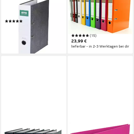
OTTO OFFICE NATURE
LIVEPAC OFFICE
Aktenordner Future, breit,
Aktenordner 10x Livepac
farbiger Rücken
Caribic Glanz-Ordner / DIN
(72)
A4 / 75mm breit / 10
2,39 €
verschiede
lieferbar - in 2-3 Werktagen bei dir
(15)
+3
23,99 €
lieferbar - in 2-3 Werktagen bei dir
BURI
EXACOMPTA