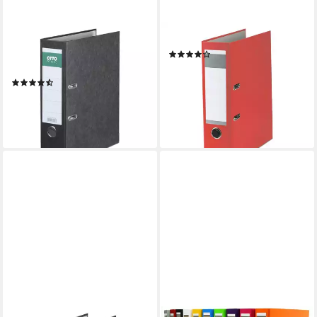
OTTO OFFICE
Aktenordner Basic, breit, A4
Aktenordner Color Nature,
(6)
3,09 €
breit
lieferbar - in 2-3 Werktagen bei dir
(23)
3,19 €
lieferbar - in 2-3 Werktagen bei dir
+3