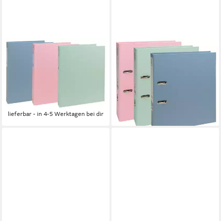
EXACOMPTA
EXACOMPTA
Aktenordner 10x Ringbuch
Aktenordner 10x Ordner A4
A4, 4 Ringe 30mm, RCkarton,
Prem'Touch, Rücken 80mm,
AutentiK - sortiert - 51239E,
AutentiK - sortiert - 53239E,
Ringbuch/Ordner
Ordner
39,50 €
51,50 €
lieferbar - in 4-5 Werktagen bei dir
lieferbar - in 4-5 Werktagen bei dir