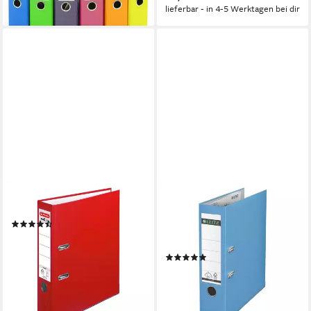
lieferbar - in 4-5 Werktagen bei dir
HERLITZ
LEITZ
Aktenordner maX.file protect
Aktenordner 1010, Ordner
(25)
breit, auswechselbares
13,15 €
Rückenschild
lieferbar - in 5-6 Werktagen bei dir
(9)
+8
ab 8,50 €
lieferbar - in 2-3 Werktagen bei dir
+9