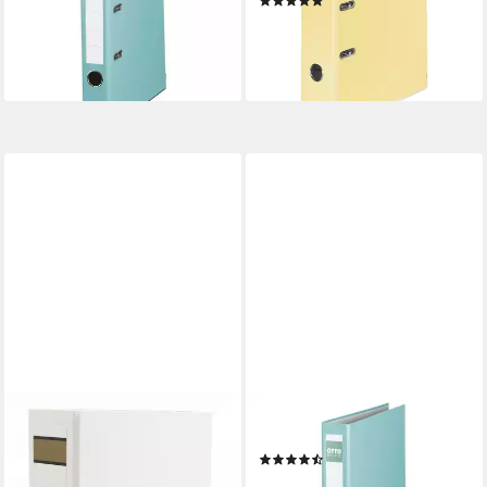
(5)
lieferbar - in 2-3 Werktagen bei dir
4,99 €
lieferbar - in 2-3 Werktagen bei dir
+6
+1
LIVEPAC OFFICE
OTTO OFFICE
Aktenordner Livepac Caribic
Aktenordner Exclusive I
(25)
Glanz-Ordner / DIN A4 /
3,29 €