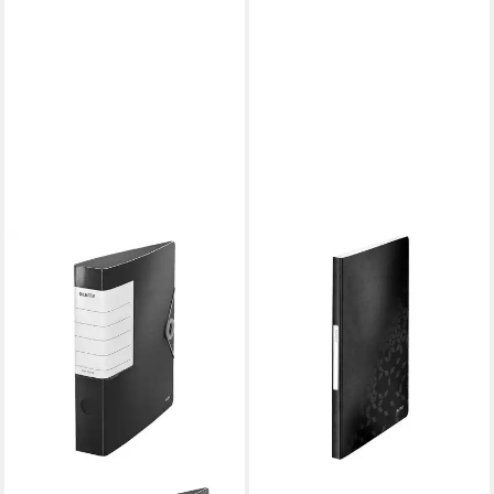
LEITZ
Aktenordner 1 Sichtbuch mit
40 Hüllen WOW
Präsentationsmappe -
schwarz
7,45 €
lieferbar - in 5-6 Werktagen bei dir