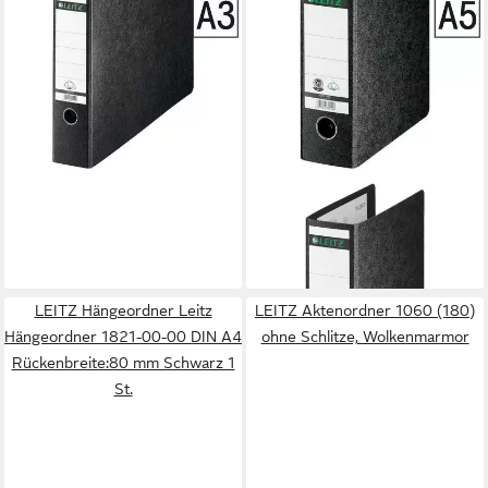
breit, A3 Querformat,
aufgeklebtes Rückenschild
ab 16,24 €
lieferbar - in 2-3 Werktagen bei dir
LEITZ
Aktenordner 1075
ab 10,39 €
lieferbar - in 2-3 Werktagen bei dir
LEITZ Hängeordner Leitz
LEITZ Aktenordner 1060 (180)
Hängeordner 1821-00-00 DIN A4
ohne Schlitze, Wolkenmarmor
Rückenbreite:80 mm Schwarz 1
St.