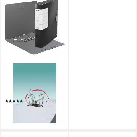
LEITZ
Aktenordner 180° Solid 1113,
Ordner schmal,
auswechselbares
Rückenschild
(2)
ab 10,69 €
lieferbar - in 2-3 Werktagen bei dir