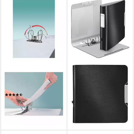
LEITZ
LEITZ
Aktenordner 1007, Ordner
Aktenordner 180° Active
breit, aufgeklebtes
Style 1109, Ordner schmal,
Rückenschild
Alu-Optik, aufgeklebtes
(3)
Rückenschild
ab 6,39 €
(9)
lieferbar - in 2-3 Werktagen bei dir
12,89 €
lieferbar - in 2-3 Werktagen bei dir
+2