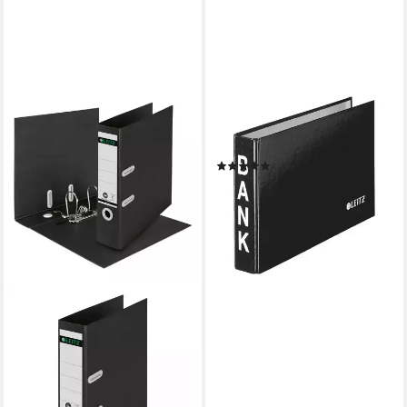
LEITZ
Bankordner 1002, DIN A5
schmal
(3)
ab 6,39 €
lieferbar - in 2-3 Werktagen bei dir