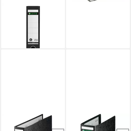
LEITZ
Doppelordner 1092, 2x DIN
A5 quer, Rückenbreite 75
mm
ab 12,89 €
lieferbar - in 2-3 Werktagen bei dir
LEITZ
Aktenordner 1073, Ordner