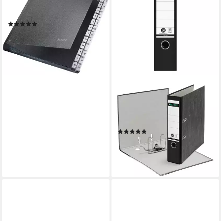
Pultordner A-Z Hartpappe
schwarz
(1)
ab 28,37 €
lieferbar - in 2-3 Werktagen bei dir
LEITZ
Aktenordner 1080, Ordner
breit, aufgeklebtes
Rückenschild
(6)
11,15 €
lieferbar - in 4-5 Werktagen bei dir
+3