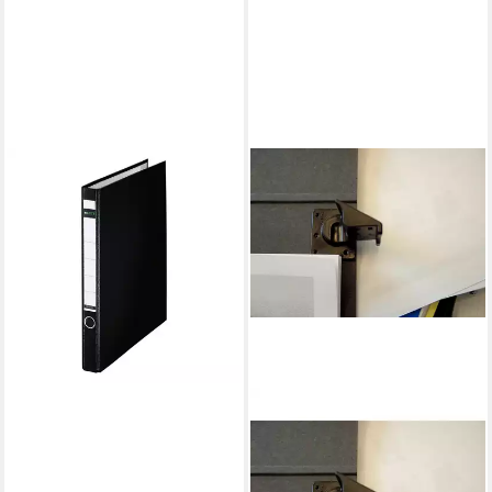
LEITZ
Aktenordner 1014,
Ringordner A4, 2 Ringe, 35
mm
ab 10,89 €
lieferbar - in 2-3 Werktagen bei dir