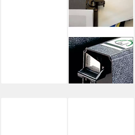
LEITZ
Hefter Hängeordner 180Grad
A4 Hartpappe schmal
schwarz
ab 10,82 €
lieferbar - in 2-3 Werktagen bei dir