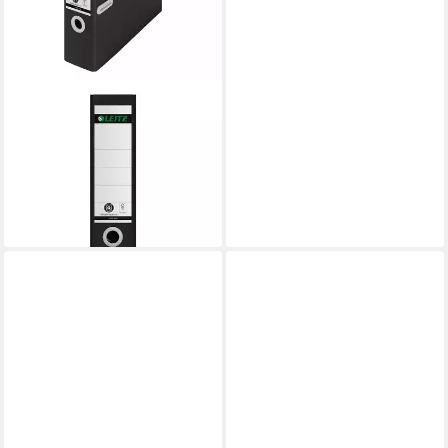
LEITZ
Aktenordner 1018 180°
Recycle CO2 neutral, A4 breit
ab 7,99 €
lieferbar - in 2-3 Werktagen bei dir