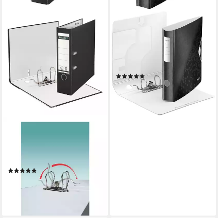
LEITZ
Aktenordner 180° Active
WOW 1107, Ordner schmal,
Gummiband-Verschluss,
aufgeklebtes Rückenschild
(9)
ab 12,99 €
lieferbar - in 2-3 Werktagen bei dir
+3
LEITZ
Aktenordner 1010, Ordner
breit, auswechselbares
Rückenschild
(9)
ab 7,29 €
lieferbar - in 2-3 Werktagen bei dir
+9