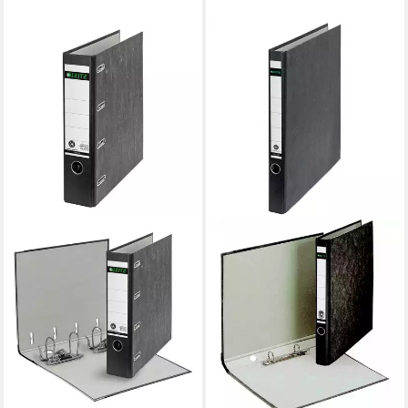
LEITZ
Aktenordner Ringordner A4
Wolkenmarmor 2 Ringe
35mm schwarz
ab 6,28 €
UVP
7,72 €
-19%
lieferbar - in 5-6 Werktagen bei dir