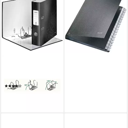
Organisationsmappe
Pultordner 1-31 Fächer
Hartpappe schwarz
ab 33,40 €
lieferbar - in 2-3 Werktagen bei dir
LEITZ
Aktenordner 180° Wow 1005,
Ordner breit, aufgeklebtes
Rückenschild
(6)
ab 15,72 €
lieferbar - in 4-5 Werktagen bei dir
+3