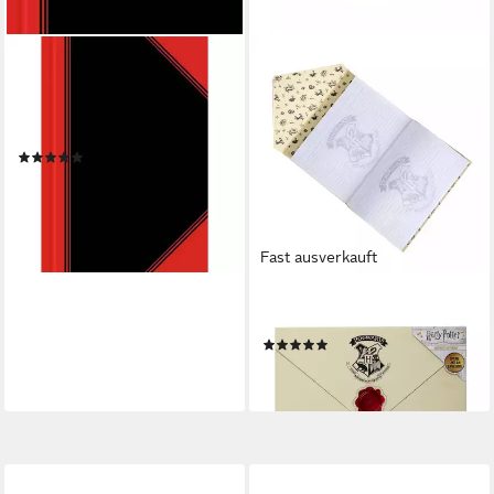
LANDRE
Notizbuch Notizbuch China-
Kladde A6 96 Blatt 60g/qm
liniert
(1)
1,46 €
UVP
1,65 €
-12%
lieferbar - in 5-6 Werktagen bei dir
Fast ausverkauft
HARRY POTTER
Notizbuch
(1)
19,95 €
lieferbar - in 4-5 Werktagen bei dir