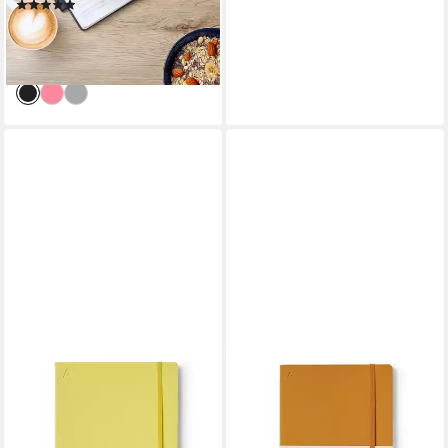
(1)
17,99 €
UVP
20,99 €
-14%
lieferbar - in 3-4 Werktagen bei dir
Notizbuch Notizbuch B5
Notizbuch Notizbuch A5
Softcover Liniert Lemon
Softcover Liniert Mandarin
Yellow
Orange
15,99 €
11,99 €