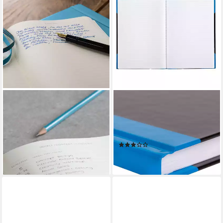
LEUCHTTURM1917
IDENA
Notizbuch Medium A5
Notizbuch Idena Kladde liniert
Hardcover Rising Sun Liniert
96 Blatt 70g/m²
26,49 €
schwarz/blau DIN A6
lieferbar - in 2-3 Werktagen bei dir
(1)
2,49 €
lieferbar - in 2-3 Werktagen bei dir