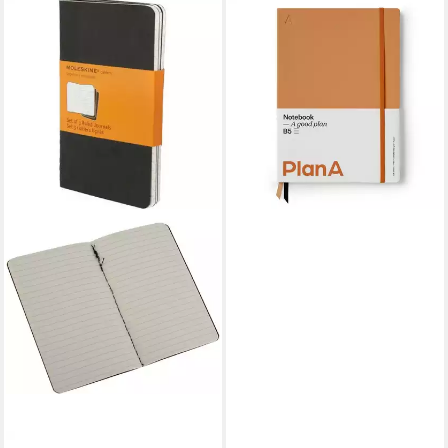
Notizbuch Notizbuch B5
Softcover Liniert Mandarin
Orange
15,99 €
lieferbar - in 2-3 Werktagen bei dir