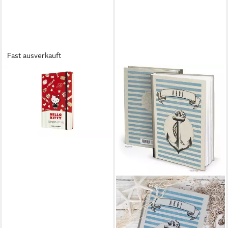
Fast ausverkauft
MOLESKINE
Notizbuch Moleskine
Notizbuch - Hello Kitty,
Large/A5, Liniert, Rot
42,95 €
lieferbar in 2 Wochen
LOGBUCH-VERLAG
Notizbuch Notizbuch
Blankobuch DIN A4 AHOI mit
Anker-Motiv beige blau