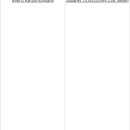
liniertt Karton-Einband
Squares 153x202mm 256 Seiten