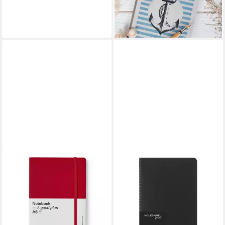
Hardcover
20,50 €
lieferbar - in 3-4 Werktagen bei dir
Notizbuch Notizbuch A5
Softcover Liniert Berry Red
11,99 €
lieferbar - in 2-3 Werktagen bei dir