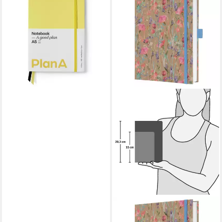
Softcover Liniert Lemon
Yellow
11,99 €
lieferbar - in 2-3 Werktagen bei dir
SIGEL
Collegeblock Notizbuch Jolie