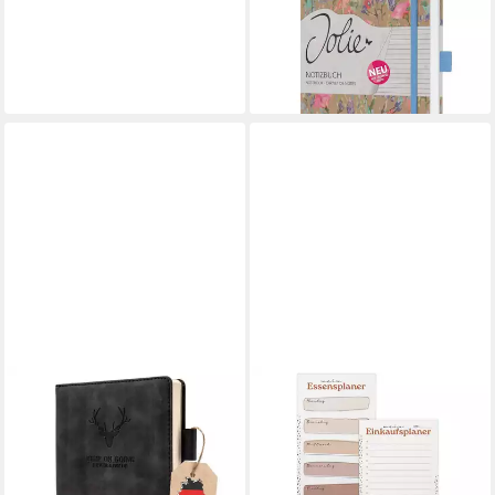
Hardcover ca. A5 Pure
Wildflowers 192S. liniert 100g
ab 11,99 €
lieferbar - in 2-3 Werktagen bei dir
LOGBUCH-VERLAG
Notizbuch Essensplaner
Woche mit Einkaufsliste DIN
lang Block 50 Blatt
7,50 €