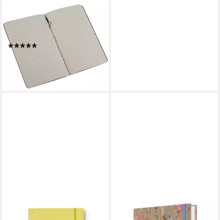
MOLESKINE
Notizbuch Notizheft Cahier P
A6 9x14cm VE=3 Stück liniert
schwarz
(1)
ab 13,89 €
lieferbar - in 5-6 Werktagen bei dir
+1
Notizbuch Notizbuch A5