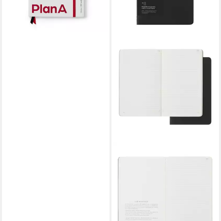
MOLESKINE
Notizheft Smart Cahier
Notizhefte 2er-Set / Schwarz
/ Large / Liniert
12,95 €
UVP
15,90 €
-19%
lieferbar - in 2-3 Werktagen bei dir