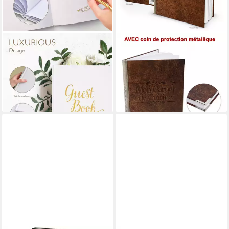
YOUR PERFECT DAY
LOGBUCH-VERLAG
Notizbuch Your Perfect Day
Notizbuch XXL Rezeptbuch
Hochzeits-Gästebuch mit
zum Selberschreiben MON
Elfenbeinband, 64 Seiten
CARNET de CUISINE LEDER-
19,99 €
24,10 €
lieferbar - in 3-4 Werktagen bei dir
lieferbar - in 3-4 Werktagen bei dir