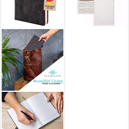
lieferbar - in 3-4 Werktagen bei dir
INTIRILIFE
Notizbuch, Notizbuch Liniert
A5 Motivationsspruch
Notizblock Kunstleder
Tagebuch