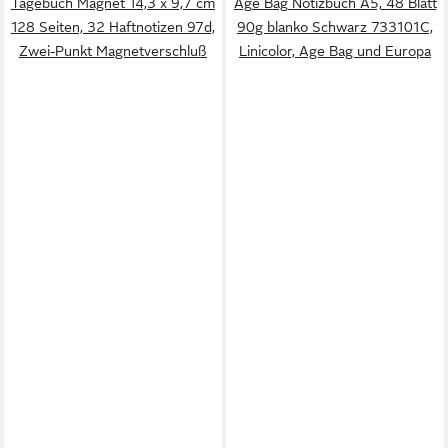
Tagebuch Magnet 14,3 x 9,7 cm
Age Bag Notizbuch A5, 48 Blatt
128 Seiten, 32 Haftnotizen 97d,
90g blanko Schwarz 733101C,
Zwei-Punkt Magnetverschluß
Linicolor, Age Bag und Europa