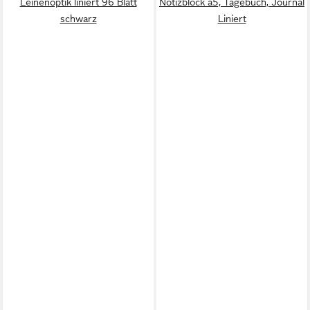
Leinenoptik liniert 96 Blatt
Notizblock a5, Tagebuch, Journal
schwarz
Liniert