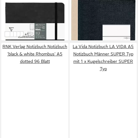
CLAIREFONTAINE
PAGNA
Notizbuch 5x Notizbuch Age
Notizbuch Geschäftsbuch
Bag My.Essential A5 96 Blatt
Classica A5 kariert schwarz
62,30 €
8,11 €
Schwarz 793431C
in 5-6 Werktagen bei dir
lieferbar in 4 Wochen
weitere Farben:
+1
Schwarz 137
Grün 92
Blau 122
Tabak 27
Grau 39
RNK Verlag Notizbuch Notizbuch
La Vida Notizbuch LA VIDA A5
'black & white Rhombus' A5
Notizbuch Männer SUPER Typ
dotted 96 Blatt
mit 1 x Kugelschreiber SUPER
Typ