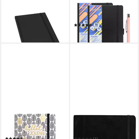
ELASTO
WESTCOTT
Notizbuch Notizbuch "Note"
Notizbuch DIN A5 kariert
A5
(2er-Set) inkl. PRIMESOFT
6,99 €
Kugelschreiber, 80 g/m² FSC
(3)
in 2-3 Werktagen bei dir
11,99 €
in 3-4 Werktagen bei dir
PAPIERDRACHEN
IDENA
Notizbuch Bullet Journal -
Notizbuch Idena Notizbuch
Notizbuch A5 gepunktet
80g/m² liniert schwarz DIN
A5 192 Seiten
(3)
(1)