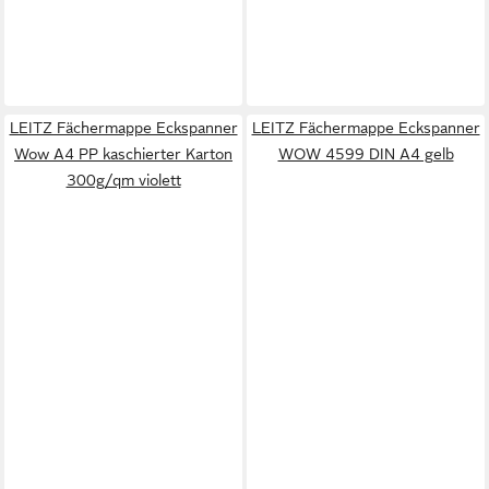
LEITZ Fächermappe Eckspanner
LEITZ Fächermappe Eckspanner
Wow A4 PP kaschierter Karton
WOW 4599 DIN A4 gelb
300g/qm violett