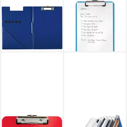
LEITZ
LEITZ
Schreibmappe
Klemmtafel WOW 3971, mit
Klemmbrettmappe A4 blau
ausziehbarer Aufhängeöse
(1)
9,10 €
11,79 €
UVP
18,55 €
lieferbar - in 2-3 Werktagen bei dir
-36%
+3
lieferbar - in 8-10 Werktagen bei
dir