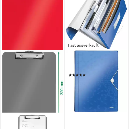
Fast ausverkauft
LEITZ
Fächermappe WOW 4589, 6
Fächer
(2)
ab 15,43 €
lieferbar - in 2-3 Werktagen bei dir
+2
LEITZ
Schreibmappe Klemmbrett