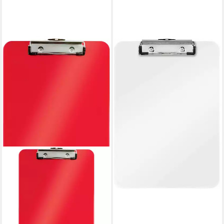
LEITZ
Schreibmappe Klemmbrett
Wow A4 Polystyrol weiß
Packung mit 10 Stück
71,40 €
lieferbar - in 8-10 Werktagen bei
dir