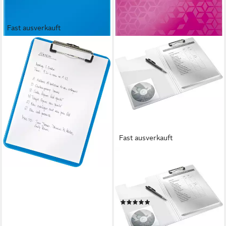
Fast ausverkauft
LEITZ
Schreibmappe Klemmbrett
Wow A4 Polystyrol blau
metallic Packung mit 10 Stück
85,00 €
lieferbar - in 5-6 Werktagen bei dir
Fast ausverkauft
LEITZ
Schreibmappe
Klemmbrettmappe Wow A4
pink metallic
(1)
ab 11,07 €
lieferbar - in 2-3 Werktagen bei dir