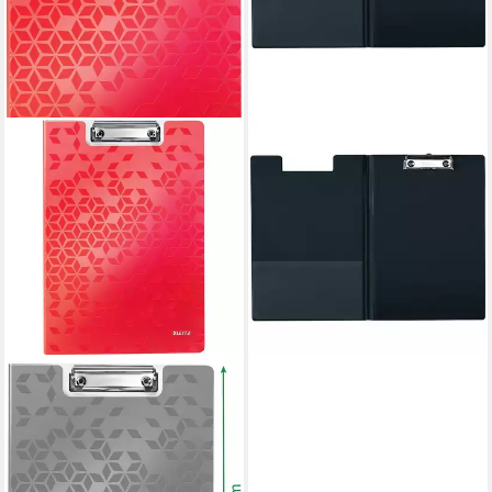
LEITZ
Schreibmappe
Klemmbrettmappe A4
schwarz
13,25 €
UVP
18,55 €
-29%
lieferbar - in 8-10 Werktagen bei
dir
LEITZ
Schreibmappe
Klemmbrettmappe Wow A4
rot
15,88 €