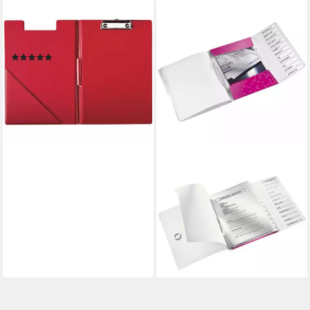
LEITZ
Schreibmappe
Klemmbrettmappe A4 rot
(1)
11,79 €
UVP
18,55 €
-36%
lieferbar - in 8-10 Werktagen bei
dir
LEITZ
Organisationsmappe WOW
4634, Ordnungsmappe mit 12
Fächern, A4
ab 12,79 €
lieferbar - in 2-3 Werktagen bei dir
+3