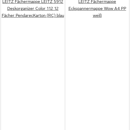
LEITZ Fächermappe LEITZ 5912
LEITZ Fächermappe
Deskorganizer Color 112 12
Eckspannermappe Wow A4 PP
Fächer PendarecKarton (RC) blau
weiß