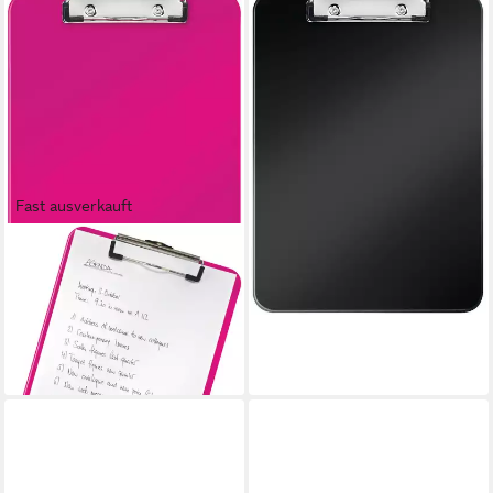
LEITZ
Schreibmappe Klemmbrett
Wow A4 Polystyrol schwarz
Packung mit 10 Stück
71,40 €
lieferbar - in 8-10 Werktagen bei
dir
Fast ausverkauft
LEITZ
Schreibmappe Klemmbrett
Wow A4 Polystyrol pink
metallic Packung mit 10 Stück
71,40 €
lieferbar - in 5-6 Werktagen bei dir