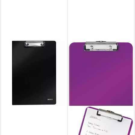
LEITZ
Klemmtafel Leitz Klemmbrett
3962-10-95 Schwarz
12,27 €
lieferbar - in 2-3 Werktagen bei dir
LEITZ
Schreibmappe Klemmbrett
Wow A4 Polystyrol violett
Packung mit 10 Stück