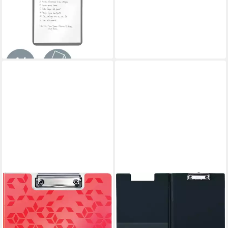
Wow A4 Polystyrol rot (10
Stück)
104,80 €
lieferbar - in 8-10 Werktagen bei
dir