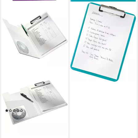
LEITZ
Schreibmappe Klemmbrett
Wow A4 Polystyrol eisblau
Packung mit 10 Stück
71,40 €
lieferbar - in 8-10 Werktagen bei
dir
LEITZ
Klemmtafel WOW 4199, mit
Innentasche im Deckel,
wasser- und
schmutzabweisend
(1)
11,69 €
lieferbar - in 2-3 Werktagen bei dir
+1