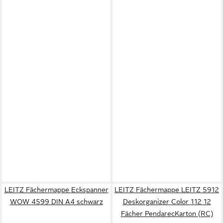
LEITZ Fächermappe Eckspanner
LEITZ Fächermappe LEITZ 5912
WOW 4599 DIN A4 schwarz
Deskorganizer Color 112 12
Fächer PendarecKarton (RC)