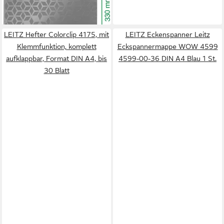
lieferbar - in 8-10 Werktagen bei
dir
LEITZ Hefter Colorclip 4175, mit
LEITZ Eckenspanner Leitz
Klemmfunktion, komplett
Eckspannermappe WOW 4599
aufklappbar, Format DIN A4, bis
4599-00-36 DIN A4 Blau 1 St.
30 Blatt