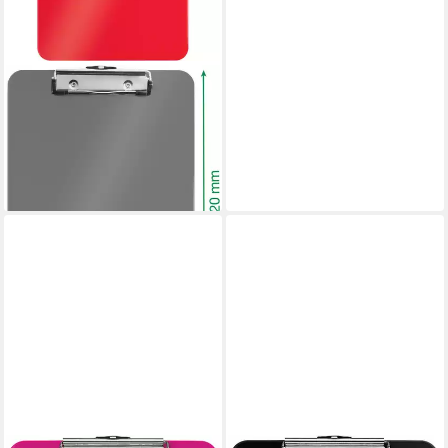
LEITZ
Schreibmappe Klemmbrett
Wow A4 Polystyrol rot
10,48 €
lieferbar - in 8-10 Werktagen bei
dir