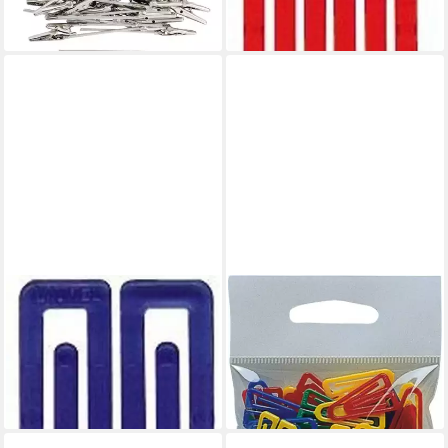
lieferbar - in 5-6 Werktagen bei dir
lieferbar - in 9-11 Werktagen bei
dir
Büroklammer Büroklammern
Büroklammer Plastikclips
King Klip 50mm VE=20 Stück
25mm 100 Stück sortiert
1,38 €
kristallblau
lieferbar - in 9-11 Werktagen bei
3,53 €
dir
lieferbar - in 9-11 Werktagen bei
dir