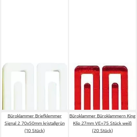
Büroklammer Büroklammern
Büroklammer Büroklammern
King Klip 32mm VE=30 Stück
King Klip 32mm VE=40 Stück
weiß (20 Stück)
kristallrot
29,00 €
1,89 €
lieferbar - in 9-11 Werktagen bei
lieferbar - in 9-11 Werktagen bei
dir
dir
Büroklammer Briefklemmer
Büroklammer Büroklammern King
Signal 2 70x50mm kristallgrün
Klip 27mm VE=75 Stück weiß
(10 Stück)
(20 Stück)