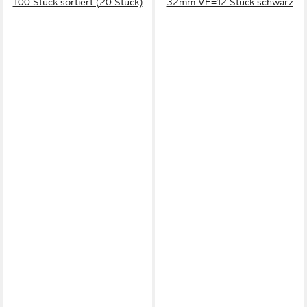
100 Stück sortiert (20 Stück)
32mm VE=12 Stück schwarz