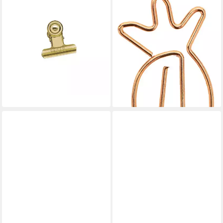
Büroklammer Papier-Klemmer
Büroklammer Dekoklammer
MAULstandard, Breite 30
PIMP AND CREATE,
mm, 10 St.
Büro-/Dekoklammer in
3,43 €
verschiedenen Ausführungen
(0,34 €/ 1 Stk)
9,87 €
12,15 €
lieferbar - in 6-7 Werktagen bei dir
-19%
lieferbar - in 7-9 Werktagen bei dir
+1