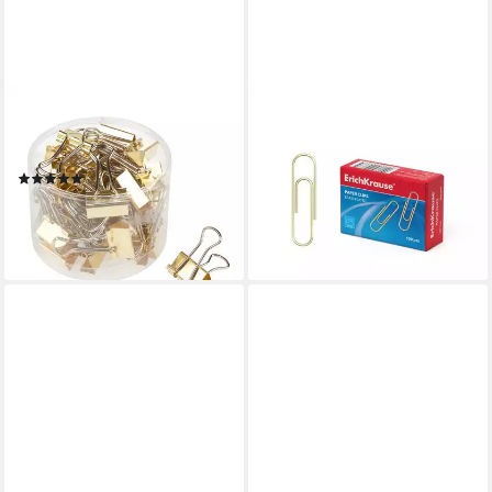
VBS
ERICH KRAUSE
Büroklammer ignore, 40
Büroklammer, Büroklammern
Stück
28mm Metall kratzfrei & extra
(1)
stark 100 Stk. messing Gold
5,99 €
1,89 €
lieferbar - in 5-6 Werktagen bei dir
(0,02 €/ 1 Stk)
lieferbar - in 4-5 Werktagen bei dir