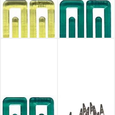
Büroklammer Büroklammern
Büroklammer Büroklammern
King Klip 50mm VE=20 Stück
King Klip 75mm VE=5 Stück
kristallgelb
kristallgrün
3,53 €
3,06 €
lieferbar - in 9-11 Werktagen bei
lieferbar - in 9-11 Werktagen bei
dir
dir
VBS
Büroklammer Büroklammern
Büroklammer Memo-Halter
King Klip 50mm VE=20 Stück
Klammer, 10 Stück
kristallgrün