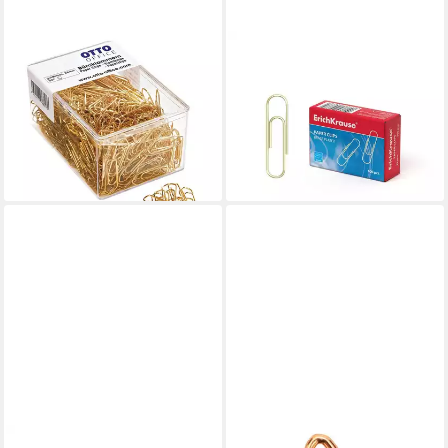
OTTO OFFICE
ERICH KRAUSE
Büroklammer, 26 mm,
Büroklammer, Büroklammern
vermessingt, eckig
33mm Metall kratzfrei & extra
4,09 €
stark 100 Stk. messing Gold
lieferbar - in 2-3 Werktagen bei dir
1,99 €
(0,02 €/ 1 Stk)
lieferbar - in 4-5 Werktagen bei dir
MAUL
WALTHER DESIGN