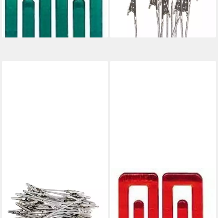
11,47 €
3,53 €
lieferbar - in 5-6 Werktagen bei dir
lieferbar - in 9-11 Werktagen bei
dir
VBS
Büroklammer Büroklammern
Büroklammer Memo-Halter
King Klip 50mm VE=20 Stück
Klammer, 50 Stück
kristallrot
12,99 €
3,53 €