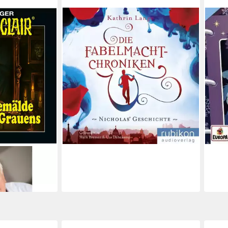
UNIT
Hörspiel Die Fabelmacht-Chroniken -
Hörb
Nicholas Geschichte, 1 MP3-CD
Adve
ab 8,88 €
Eisw
lieferbar - in 8-10 Werktagen bei dir
14,9
liefe
 - Folge 195
en bei dir