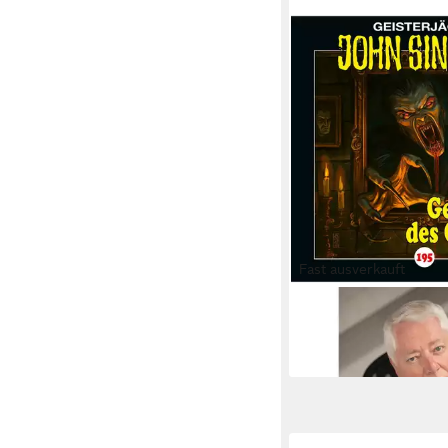
Fast ausverkauft
Hörspiel John Sinclair
ab 12,03 €
lieferbar - in 3-4 Werktag