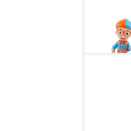
TONIES
Hörspielfigur 808 Blipp
20,99 €
lieferbar - in 2-3 Werktag