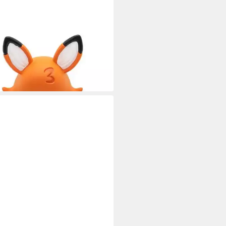
ES
pielfigur 791 Mes comptines
érées - Pour apprendre [FR]
9 €
rbar - in 2-3 Werktagen bei dir