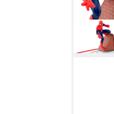
TONIES
Hörspielfigur Marvel 
ab 16,99 €
lieferbar in 3 Wochen