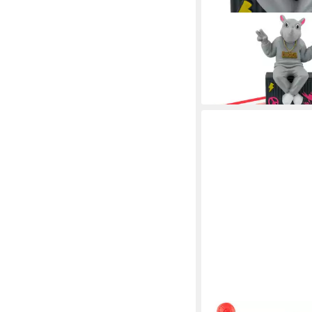
TONIES
Hörspielfigur DIKKA 
Schakkalakka
ab 16,99 €
lieferbar in 3 Wochen