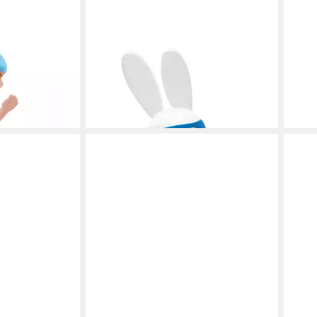
TONIES
TONI
i - Blippi [EN]
Hörspielfigur 789 Simon - Superlapin
Hörs
[FR]
préf
en bei dir
20,99 €
20,9
lieferbar - in 2-3 Werktagen bei dir
liefe