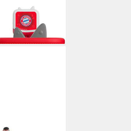
ES
piel Die Welt des FC Bayern
2,99 €
rbar in 3 Wochen