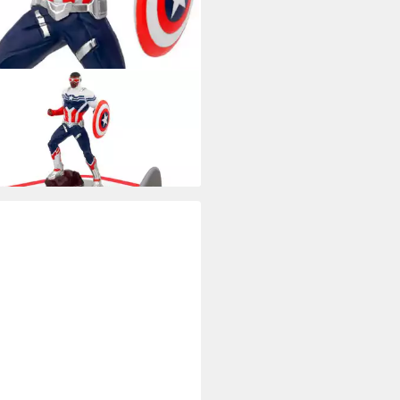
ES
pielfigur Marvel - Captain
ica
6,99 €
rbar in 3 Wochen