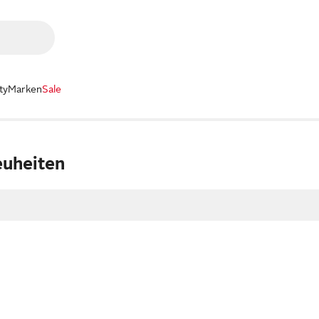
ty
Marken
Sale
uheiten