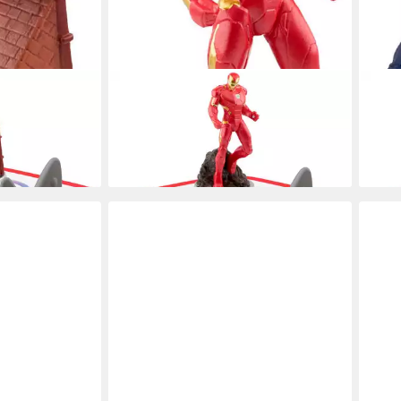
TONIES
TONI
- Spider-Man
Hörspielfigur Marvel - Iron Man
Hörs
ab 16,99 €
Amer
lieferbar in 3 Wochen
ab 1
liefe