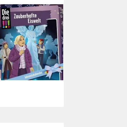
ED SOFT MEDIA
uch Die drei !!!
ntskalender: Zauberhafte
elt
9 €
rbar - in 2-3 Werktagen bei dir