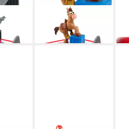
TONIES
TONI
- Boom
Hörspielfigur Disney Pixar - Toy
Hörs
ab 1
Story 5
liefe
ab 16,99 €
lieferbar in 3 Wochen