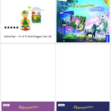
Hörspielfigur Toniefigur, (für
Hörspiel Die große
die Toniebox, 1-St.,
Sternenschweif Hörbox
Magnethaftend &
Folgen 43-45 (3 Audio CDs)
ab 17,16 €
handbemalt), Hören, Spielen &
lieferbar - in 3-4 Werktagen bei dir
(2)
Sammeln
ab 20,60 €
lieferbar - in 4-5 Werktagen bei dir
UNITED SOFT MEDIA
UNITED SOFT MEDIA
Hörspiel Sternenschweif -
Hörspiel Sternenschweif -