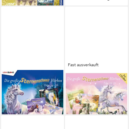
Fast ausverkauft
UNITED SOFT MEDIA
UNITED SOFT MEDIA
Hörspiel Die große
Hörspiel Die große
Sternenschweif Hörbox
Sternenschweif Hörbox Folge
Folgen 34-36 (3 Audio CDs)
19-21
ab 18,13 €
ab 17,16 €
lieferbar - in 3-4 Werktagen bei dir
lieferbar - in 3-4 Werktagen bei dir