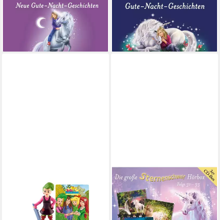
Neue Gute-Nacht-
Gute-Nacht-Geschichten
10,45 €
Geschichten
lieferbar - in 3-4 Werktagen bei dir
11,25 €
lieferbar - in 3-4 Werktagen bei dir
TONIES
UNITED SOFT MEDIA
Hörspielfigur Toniefigur, (für
Hörspiel Die große
die Toniebox, 1-St.,
Sternenschweif Hörbox
Magnethaftend &
Folgen 31-33 (3 Audio CDs)
(1)
handbemalt), Hören, Spielen &