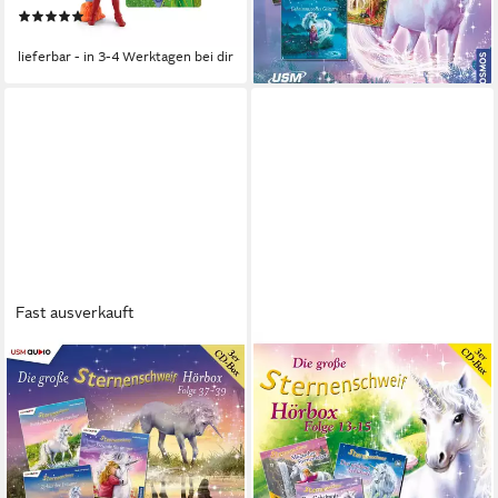
ab 18,13 €
(2)
Sammeln
lieferbar - in 3-4 Werktagen bei dir
ab 20,49 €
lieferbar - in 3-4 Werktagen bei dir
Fast ausverkauft
UNITED SOFT MEDIA
UNITED SOFT MEDIA
Hörspiel Die große
Hörspiel Die große
Sternenschweif Hörbox
Sternenschweif Hörbox Folge
Folgen 37-39 (3 Audio CDs)
13-15
ab 18,13 €
ab 17,16 €
lieferbar - in 3-4 Werktagen bei dir
lieferbar - in 3-4 Werktagen bei dir