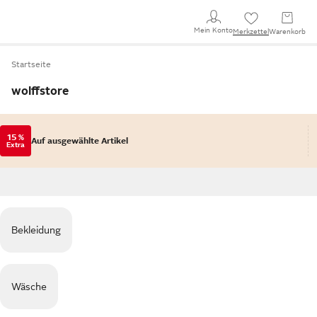
Mein Konto
Merkzettel
Warenkorb
Startseite
wolffstore
15 %
Auf ausgewählte Artikel
Extra
Bekleidung
Wäsche