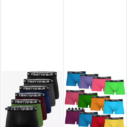
FORTYFOUR
MERISH
Boxershorts Boxershorts
Boxershorts MERISH
Herren 6 Stück S-7XL
Boxershorts Herren 12er
Unterhosen Mehrfabig S
Pack S-5XL Unterwäsche
(Vorteilspack, 6er Pack) S -
Unterhosen Männe (Spar-Set)
(202)
(4)
7XL
ab 19,90 €
35,90 €
(3,32 €/ 1 Stk)
(2,99 €/ 1 Stk)
lieferbar - in 2-3 Werktagen bei dir
lieferbar - in 3-4 Werktagen bei dir