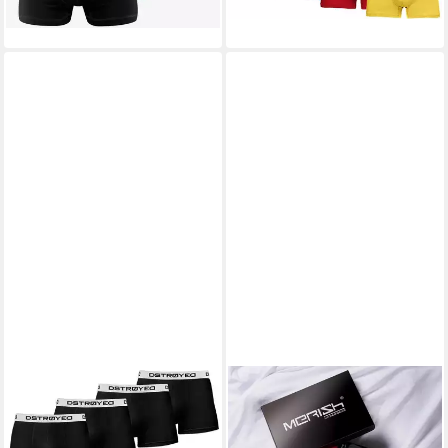
DSTROYED
MERISH
Boxershorts Herren Männer
Boxershorts Boxershorts
Unterhosen Baumwolle
Herren 8 Stück S-7XL 216d-