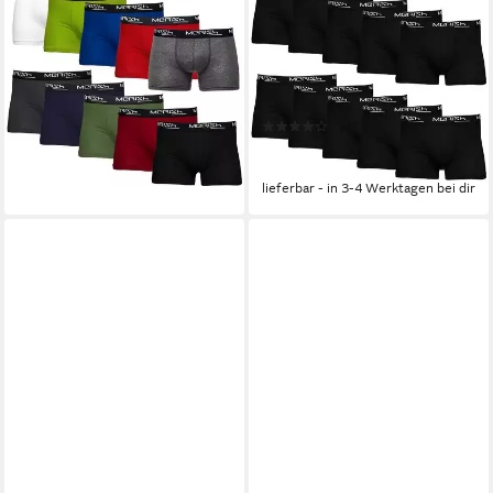
MERISH
MERISH
Boxershorts 410 Boxershorts
Boxershorts 410 Boxershorts
Herren 10er Pack S-5XL
Herren 10er Pack S-5XL
Unterwäsche Mehrfarbig M
Unterwäsche Schwarz S
(Spar-Set)
(Spar-Set)
(1)
ab 32,90 €
ab 32,90 €
(3,29 €/ 1 Stk)
(3,29 €/ 1 Stk)
lieferbar - in 3-4 Werktagen bei dir
lieferbar - in 3-4 Werktagen bei dir