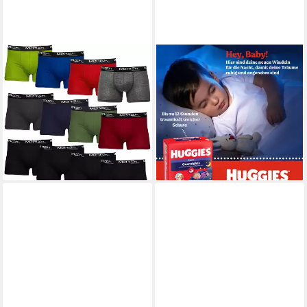
MERISH
HUGGIES
Boxershorts MERISH
Windeln Overnight Pants
Boxershorts Herren 12er
Größe 6 (15-25 kg),
Pack S-5XL Unterwäsche
Nachtwindeln, 88 St.
44,98 €
Unterhosen Männe (Spar-Set)
(0,51 €/ 1 Stk)
ab 35,90 €
lieferbar - in 2-3 Werktagen bei dir
(2,99 €/ 1 Stk)
lieferbar - in 3-4 Werktagen bei dir