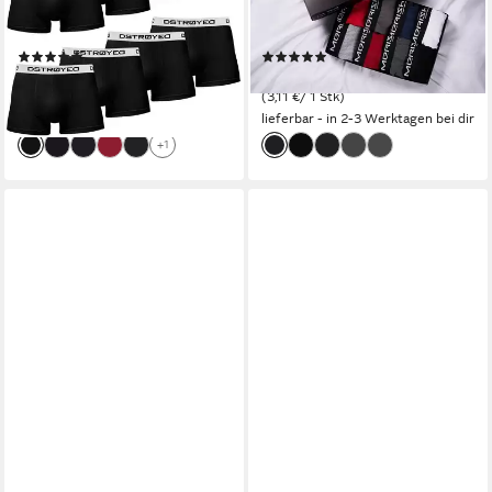
Premium Qualität perfekte
Mehrfarbig S (Vorteilspack,
Passform (Vorteilspack, 8er,
8er-Pack) S - 7XL
(231)
(137)
8er Pack)
24,90 €
24,90 €
(3,11 €/ 1 Stk)
(3,11 €/ 1 Stk)
lieferbar - in 2-3 Werktagen bei dir
lieferbar - in 2-3 Werktagen bei dir
+1