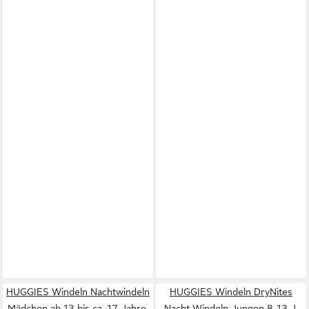
HUGGIES Windeln Nachtwindeln
HUGGIES Windeln DryNites
Mädchen ab 13 bis ca. 17 Jahre,
Nacht Windeln Jungen 8-13 J.