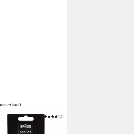
ausverkauft
N
(2)
tzscherkopf Braun Kombipack,
schwarz, zu Type 5419, 5424,