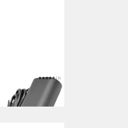
N
(2)
ladegerät 81741500
ernetzteil
5,99 €
 Werktagen bei dir