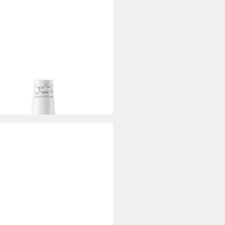
N
htsepilierer Epilationskopf Face
ium - weiß
3,99 €
 Werktagen bei dir