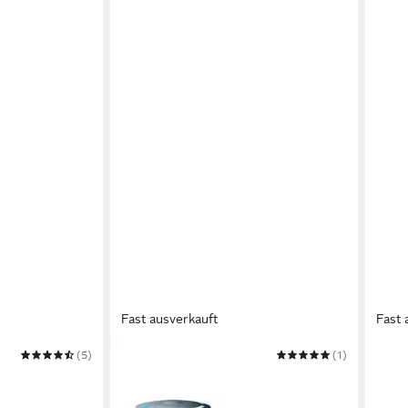
Fast ausverkauft
Fast 
(5)
BRAUN
(1)
BRAU
un 81713520
Elektrische Zahnbürste Original
Ersa
793 5791 5790
Braun/Oral B HIGH POWER Ladeteil,
424, 