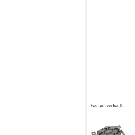
Fast ausverkauft
BRAUN
Ersatzscherkopf Bra
Antriebseinheit für 5