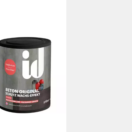
RIS
kt-Zusatz Beton Original 1 Liter
tz Wachs-Effekt farbloses Gel id
s, Abwaschbar und
kenschutz
0 €
 €/ 1 l)
rbar - in 5-6 Werktagen bei dir