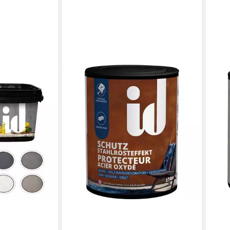
ID PA
Effe
Schu
Pari
Flec
29,5
(29,50
liefe