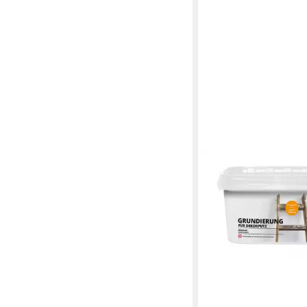
ID PARIS
Grundierfarbe Grundi
2,5 Liter Feinputz sta
Paris
20,20 €
(8,08 €/ 1 l)
lieferbar - in 5-6 Werktag