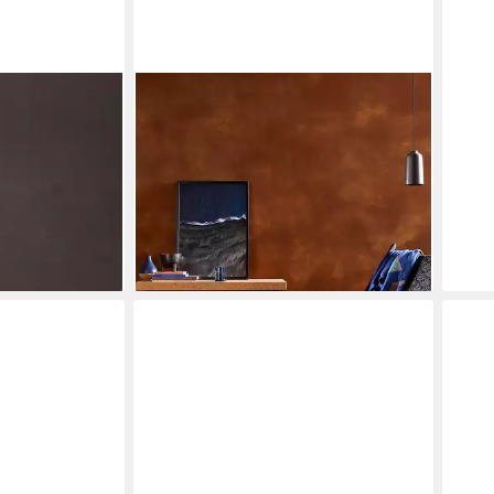
ID PARIS
nal 2 Liter
Wandfarbe Stahlrosteffekt Schutz 1
Betoneffekt id
L seidenm. Schutzanstrich
ik,
abwischbar id Paris, seidenmatt
16,88 €
(16,88 €/ 1 l)
lieferbar - in 5-6 Werktagen bei dir
en bei dir