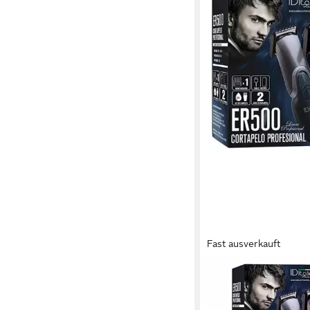
Fast ausverkauft
ID ITALIAN
Haarschere Italian De
Haarschneider