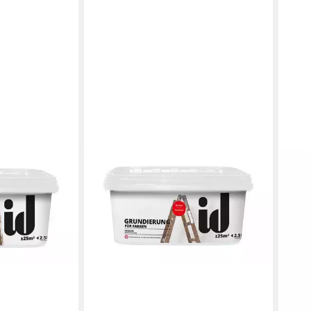
ID PARIS
erung für Putz
Grundierfarbe Grundierung für
rke Haftung id
Farben 2,5 Liter weiß sehr
deckender Primer id Paris
23,23 €
(9,29 €/ 1 l)
en bei dir
lieferbar - in 5-6 Werktagen bei dir