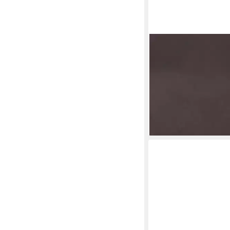
ID PARIS
Wandfarbe Beton origi
Wandfarbe Grafischer 
Paris, 2 Liter, Betonopt
Betoneffekt
31,31 €
(15,66 €/ 1 l)
lieferbar - in 5-6 Werktag