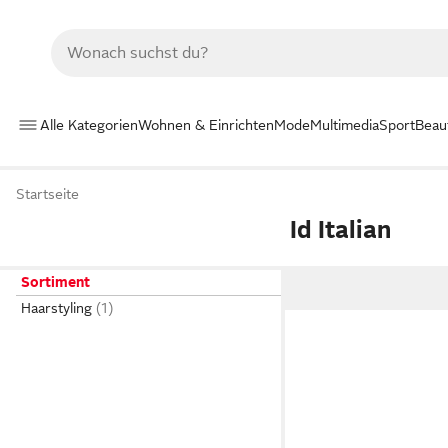
Alle Kategorien
Wohnen & Einrichten
Mode
Multimedia
Sport
Beau
Startseite
Id Italian
Sortiment
Haarstyling