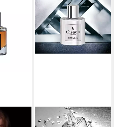
GISA
Eau 
Parf
ab 9
(95,00
in 4-5