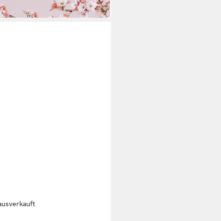
0 €/ 1 l)
 Werktagen bei dir
ausverkauft