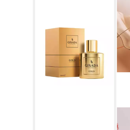
Eau de Parfum Gisada Gold
ab 95,00 €
(95,00 €/ 1 l)
in 4-5 Werktagen bei dir
GISA
Eau 
ab 4