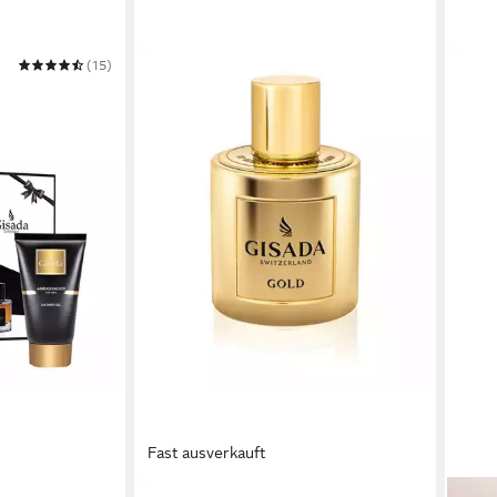
(15)
zerland
set
Fast ausverkauft
GISADA