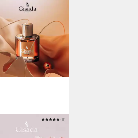
DA
(8)
de Parfum Ambassador Woman
9,50 €