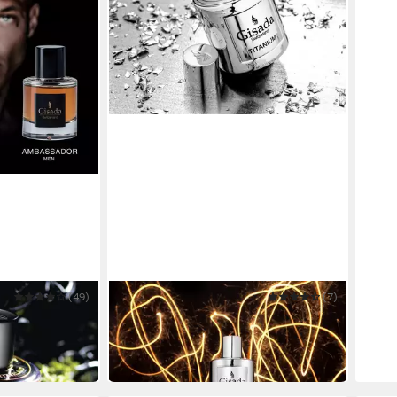
(49)
GISADA
(7)
sador Men
Eau de Parfum Titanium
ab 76,80 €
(1.536,00 €/ 1 l)
in 2-3 Werktagen bei dir