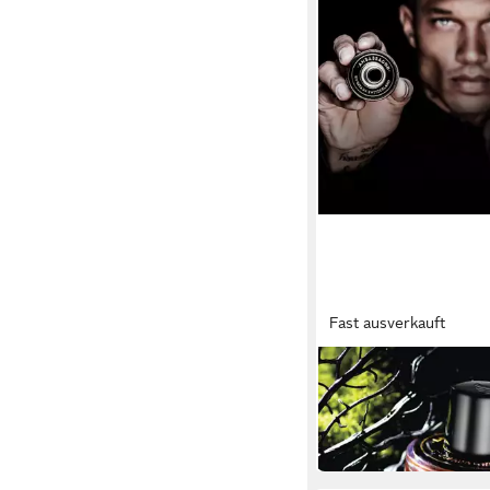
Fast ausverkauft
GISADA
Eau de Parfum Ambas
ab 85,00 €
(85,00 €/ 1 l)
in 4-5 Werktagen bei dir