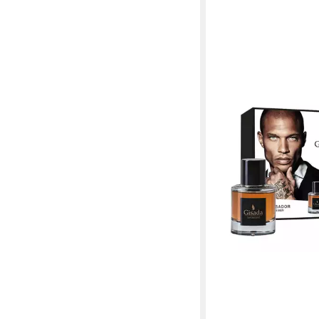
GISADA
Duft-Set Gisada Swit
Ambassador Men Duft
ab 89,90 €
in 3-4 Werktagen bei dir