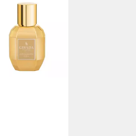
DA
de Parfum Ambassadora Gold
um
5,00 €
 €/ 1 l)
 Werktagen bei dir