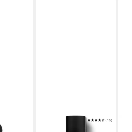
GISADA
(16)
GISA
dP Nat. Spray
Eau de Parfum Ambassador Intense
Eau 