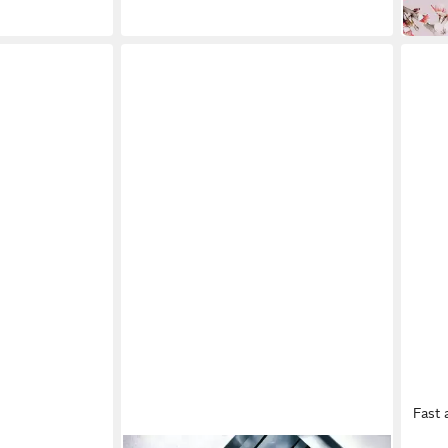
(990,0
in 2-3
Fast 