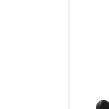
GISADA
Eau de Parfum Uomo E