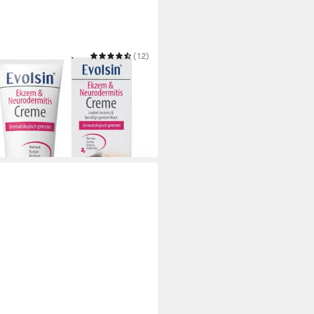
SIN
(12)
creme Ekzem & Neurodermitis
e - OHNE KORTISON
5 €
UVP
19,95 €
 €/ 100 ml)
 Werktagen bei dir