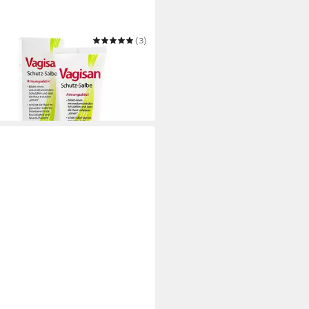
SAN
(3)
mpflege VAGISAN Schutz-Salbe,
l
9 €
0 €/ 1 l)
 Werktagen bei dir