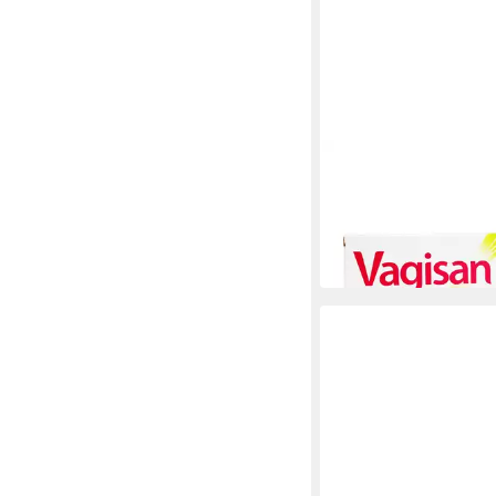
VAGISAN
Intimpflege VAGISAN 
Vaginalzäpfchen, 7 St
21,39 €
(3,06 €/ 1 Stk)
in 4-5 Werktagen bei dir