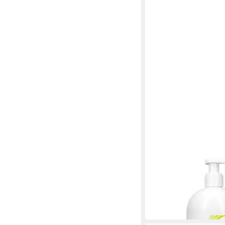
VAGISAN
Intimpflege VAGISAN
Intimwaschlotion, 500
28,99 €
(57,98 €/ 1 l)
in 4-5 Werktagen bei dir