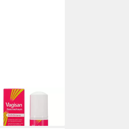
SAN
mpflege VAGISAN Duschschaum
l PZN 20011738
9 €
 €/ 1 l)
 Werktagen bei dir