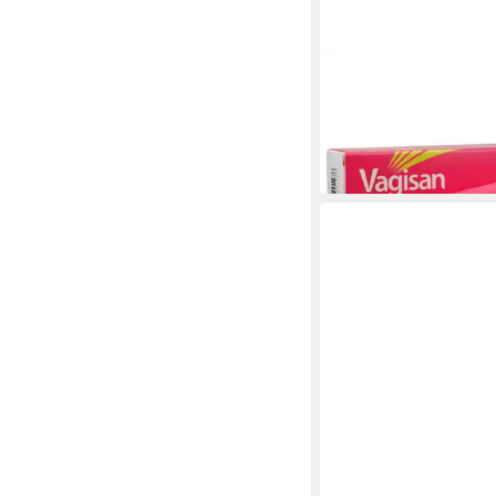
VAGISAN
Intimpflege pflegend
30ml PZN 20011715
18,49 €
(616,33 €/ 1 l)
in 4-5 Werktagen bei dir