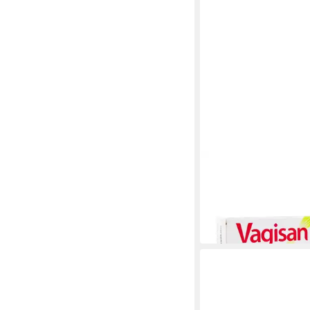
VAGISAN
Intimpflege FeuchtCr
Applikator 50g PZN 
23,99 €
(479,80 €/ 1 kg)
in 4-5 Werktagen bei dir