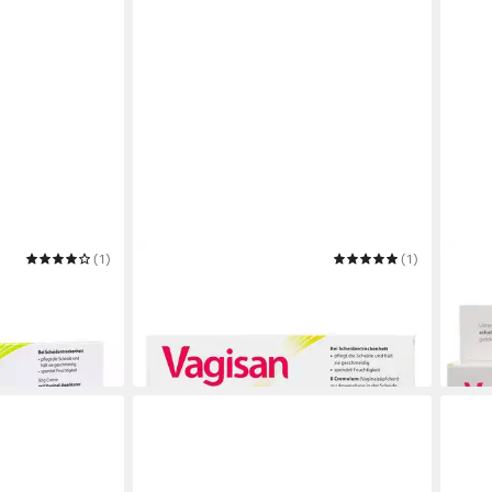
(1)
VAGISAN
(1)
VAGI
eme mit
Intimpflege FeuchtCreme Kombi 8
Milch
06786786
Ovula+10 g Creme 1P PZN 06882372
Kaps
18,49 €
28,9
in 4-5 Werktagen bei dir
(0,97 
in 4-5