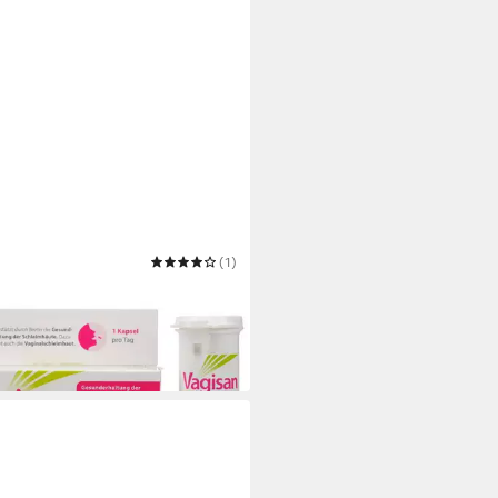
SAN
(1)
säurebakterien mit Biotin
eln 30St PZN 19335708 Kapseln
9 €
€/ 1 Stk)
 Werktagen bei dir