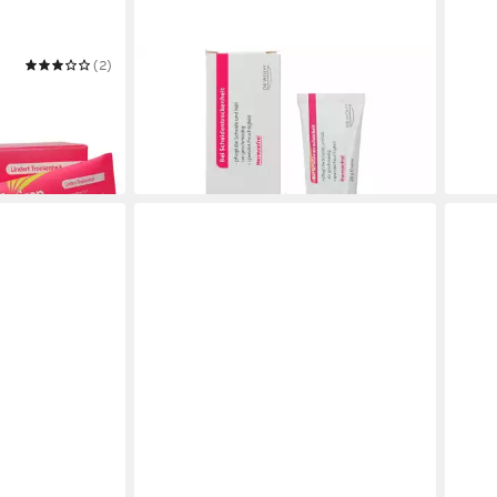
(2)
VAGISAN
VAGI
e Feuchtcreme
Intimpflege FeuchtCreme 25g PZN
Inti
09739474
75 m
16,19 €
18,6
(647,60 €/ 1 kg)
(249,2
in 4-5 Werktagen bei dir
in 4-5