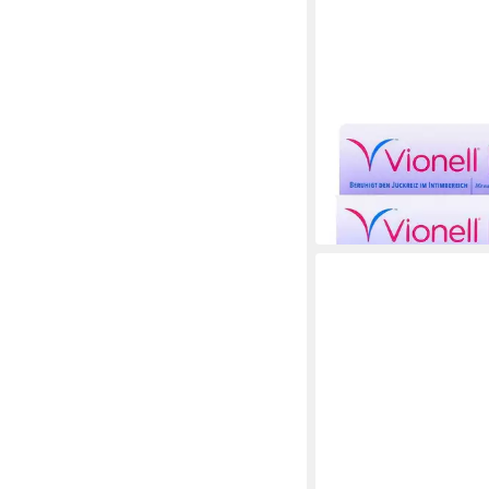
VIONELL
Deo-Stift Vionell Inti
15g - Beruhigt Juckrei
ab 8,13 €
(542,00 €/ 1 l)
in 4-5 Werktagen bei dir