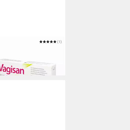
SAN
(1)
mpflege VAGISAN Milchsäure
nalzäpfchen 14St PZN 00003441
9 €
€/ 1 Stk)
 Werktagen bei dir