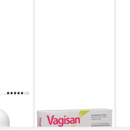
(2)
VAGISAN
VAGI
Intimpflege FeuchtCreme Cremolum
Inti
 ml
16St PZN 10339834
150m
19,69 €
10,9
(1,23 €/ 1 Stk)
(73,27
in 4-5 Werktagen bei dir
in 4-5