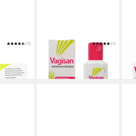
(7)
VAGISAN
(1)
VAGI
Milchsäure
Intimpflege Intimwaschlotion 100ml
Inti
PZN 10020297
Vagi
12,39 €
29,3
(123,90 €/ 1 l)
(2,10 
in 4-5 Werktagen bei dir
in 4-5