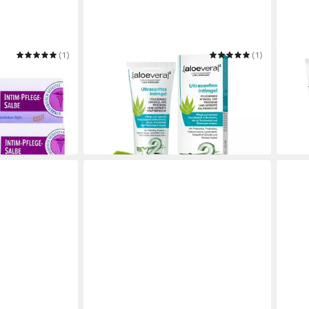
(1)
[ALOEVERA]2
(1)
EVOL
m-Pflege-Salbe
Intimpflege [aloevera]2 Intimgel mit
Haut
z (1er Pack)
Hyaluronsäure von Zuccari
Crem
ab 13,95 €
16,9
(174,38 €/ 1 l)
(33,90
in 3-4 Werktagen bei dir
-15%
in 4-5