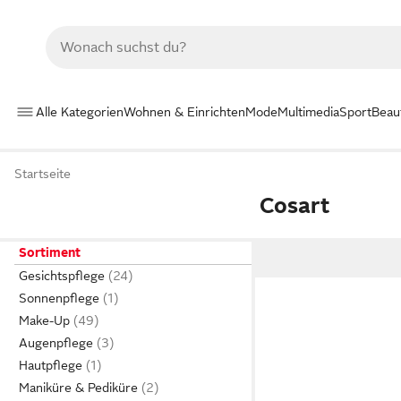
Alle Kategorien
Wohnen & Einrichten
Mode
Multimedia
Sport
Beau
Startseite
Cosart
Sortiment
Gesichtspflege
Sonnenpflege
Make-Up
Augenpflege
Hautpflege
Maniküre & Pediküre