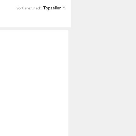
Topseller
Sortieren nach: