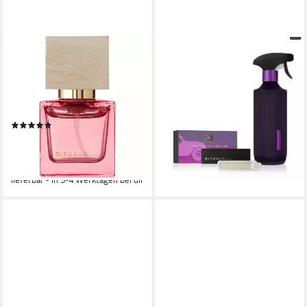
RITUALS
RITUALS
Eau de Parfum Rêve de
Raumduft Rituals Yozakura
Hanami Travel Parfum 15 ml,
Car & Home Duft-Duo
Eleganter Duft von Sakura,
(Kombiniertes Duft-Duo für
Lychee, Bergamotte, Vanille &
Auto und Zuhause)
(1)
77,90 €
Patchouli
87,90 €
29,99 €
39,99 €
(38,95 €/ 1 Stk)
(199,93 €/ 100 ml)
-11%
-25%
lieferbar - in 2-3 Werktagen bei dir
lieferbar - in 3-4 Werktagen bei dir