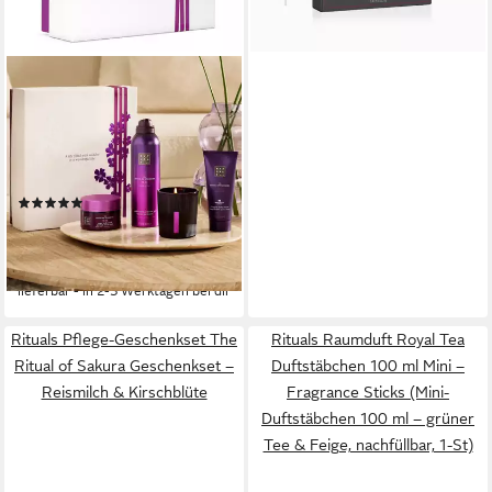
-20%
lieferbar - in 2-3 Werktagen bei dir
RITUALS
Pflege-Geschenkset Rituals
Yozakura Geschenkset M – 4-
teilig mit Kirschblüte & Pflege,
4-tlg., Yozakura Set mit
(4)
Maienkirsche & Sake –
63,14 €
79,90 €
inspiriert von Hanami
(15,79 €/ 1 Stk)
-21%
lieferbar - in 2-3 Werktagen bei dir
Rituals Pflege-Geschenkset The
Rituals Raumduft Royal Tea
Ritual of Sakura Geschenkset –
Duftstäbchen 100 ml Mini –
Reismilch & Kirschblüte
Fragrance Sticks (Mini-
Duftstäbchen 100 ml – grüner
Tee & Feige, nachfüllbar, 1-St)