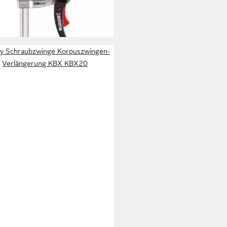
3,69 €
rbar - in 2-3 Werktagen bei dir
y Schraubzwinge Korpuszwingen-
Verlängerung KBX KBX20