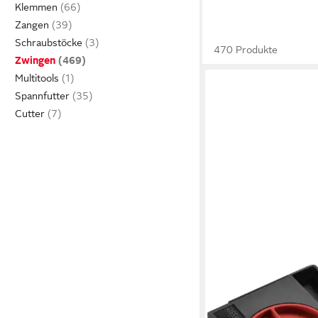
Klemmen
Zangen
Schraubstöcke
470 Produkte
Zwingen
Multitools
Spannfutter
Cutter
BESSEY
Abstandshalter Besse
Abstandshalter AV2 -