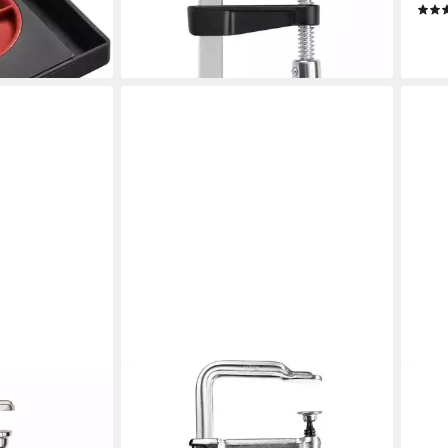
LM30/10
ab 3
31,94 €
en bei dir
liefe
lieferbar - in 2-3 Werktagen bei dir
BESSEY
BESS
raubzwinge VC
Schraubzwinge Ganzstahl-
Schr
Schraubzwinge classiX GS 120/60
clas
ab 3