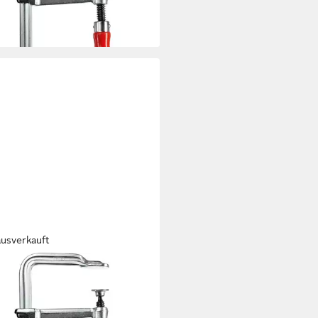
rbar - in 2-3 Werktagen bei dir
ausverkauft
EY
aubzwinge Schraubzwinge
siX GS16, Zwinge, (160
4,94 €