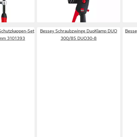
ab 33,69 €
ab 3
lieferbar - in 2-3 Werktagen bei dir
liefe
en bei dir
Schutzkappen-Set
Bessey Schraubzwinge DuoKlamp DUO
Besse
 mm 3101393
300/85 DUO30-8