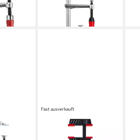
ab 25,94 €
ab 3
lieferbar - in 2-3 Werktagen bei dir
liefe
en bei dir
Fast ausverkauft
BESSEY
BESS
ahl-
Zwinge Bessey DuoKlamp DUO
Zwin
K 400/120
160/85
KliK