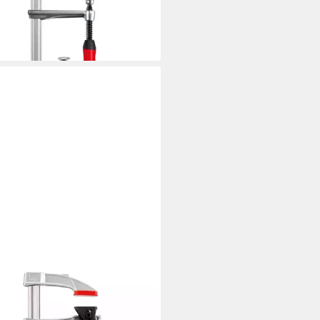
7,94 €
rbar - in 2-3 Werktagen bei dir
EY
ge Bessey Einhandzwinge
lamp KLI 300/80