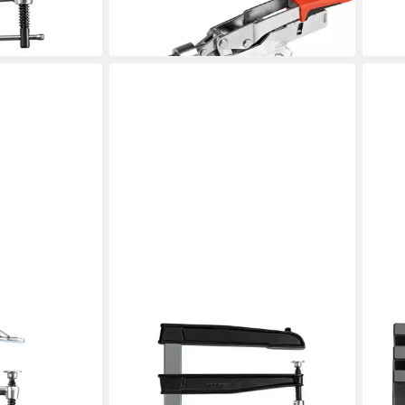
liefe
ab 34,17 €
en bei dir
lieferbar - in 2-3 Werktagen bei dir
BESSEY
BESS
ahl-
Zwinge Bessey Tiefspann-
Zwin
K 400/120
Schraubzwinge TGNT 400/250
KP
ab 63,25 €
ab 3