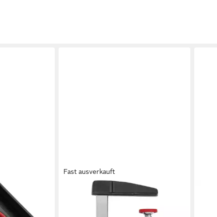
Fast ausverkauft
BESSEY
BESS
y
Schraubzwinge Druckguss-
Schr
 4er Pack
Schraubzwinge LM 300/100
KliK