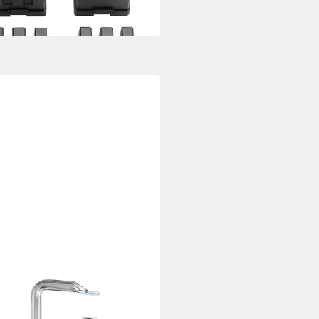
rbar - in 2-3 Werktagen bei dir
EY
ge Bessey Ganzstahl-
aubzwinge GZ-2K 400/80