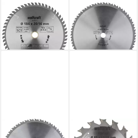
WOLFCRAFT
WOLFCRAFT
Kreissägeblatt Wolfcraft
Kreissägeblatt Wolfcraft
Kreissägeblatt 184 x 20/16
Kreissägeblatt 400 mm 36
mm 56 Zähne
Zähn Hartmetall
48,79 €
99,30 €
lieferbar - in 2-3 Werktagen bei dir
lieferbar - in 2-3 Werktagen bei dir
WOLFCRAFT
WOLFCRAFT
Kreissägeblatt Wolfcraft
Kreissägeblatt Wolfcraft