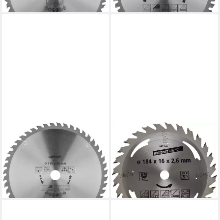
lieferbar - in 2-3 Werktagen bei dir
lieferbar - in 2-3 Werktagen bei dir
WOLFCRAFT
WOLFCRAFT
Kreissägeblatt Wolfcraft
Kreissägeblatt Wolfcraft
Kreissägeblatt Ø 315 mm
Kreissägeblatt Serie silber Ø
Bohrung Ø 30 mm
184 mm
104,30 €
70,29 €
lieferbar - in 2-3 Werktagen bei dir
lieferbar - in 2-3 Werktagen bei dir