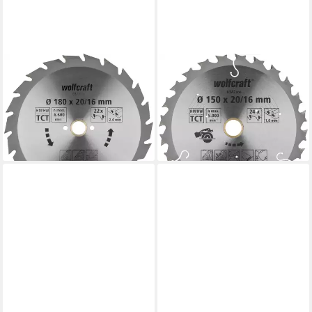
WOLFCRAFT
WOLFCRAFT
Kreissägeblatt Wolfcraft
Kreissägeblatt Wolfcraft
Kreissägeblatt Serie grün Ø
Kreissägeblatt 150 x 10 mm
180 mm
Hartmetall
37,29 €
22,29 €
lieferbar - in 2-3 Werktagen bei dir
lieferbar - in 2-3 Werktagen bei dir