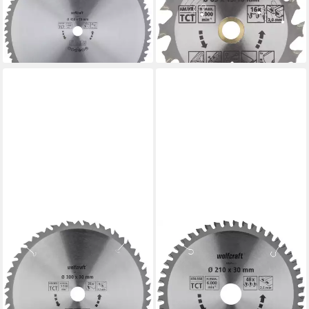
Kreissägeblatt 450 mm 40
Kreissägeblatt Ø 85 mm
Zähne
Bohrung Ø 15 mm
169,30 €
11,64 €
lieferbar - in 2-3 Werktagen bei dir
lieferbar - in 2-3 Werktagen bei dir
WOLFCRAFT
WOLFCRAFT
Kreissägeblatt Wolfcraft
Kreissägeblatt Wolfcraft
Kreissägeblatt 300 mm 28
Sägeblatt Ø 210 mm 48
Zähne
Zähne Hartmetall
41,19 €
38,29 €