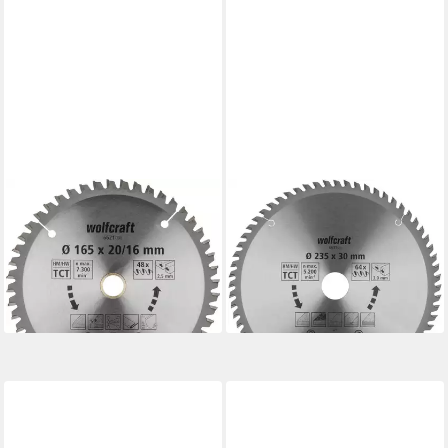
WOLFCRAFT
WOLFCRAFT
Kreissägeblatt Wolfcraft
Kreissägeblatt Wolfcraft
Kreissägeblatt 165 x 20 mm
Kreissägeblatt 235 x 30 mm
48 Zähne
64 Zähne
47,79 €
75,19 €
lieferbar - in 2-3 Werktagen bei dir
lieferbar - in 2-3 Werktagen bei dir