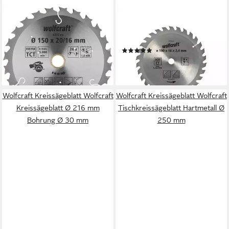
WOLFCRAFT
WOLFCRAFT
Kreissägeblatt Wolfcraft
Kreissägeblatt Kreissägeblatt
Sägeblatt 184 x 20/16 mm
6735000
(1)
Hartmetall
22,89 €
32,79 €
lieferbar - in 2-3 Werktagen bei dir
lieferbar - in 2-3 Werktagen bei dir
Wolfcraft Kreissägeblatt Wolfcraft
Wolfcraft Kreissägeblatt Wolfcraft
Kreissägeblatt Ø 216 mm
Tischkreissägeblatt Hartmetall Ø
Bohrung Ø 30 mm
250 mm