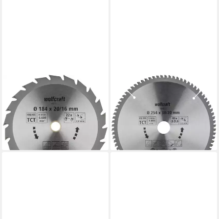
WOLFCRAFT
WOLFCRAFT
Kreissägeblatt Wolfcraft
Kreissägeblatt Wolfcraft
Kreissägeblatt Ø 184 mm
Sägeblatt 254 mm für Kapp-
Bohrung Ø 16 mm
Gehrungssäge
37,29 €
99,30 €
lieferbar - in 2-3 Werktagen bei dir
lieferbar - in 2-3 Werktagen bei dir