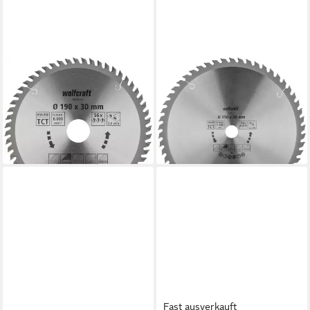
WOLFCRAFT
WOLFCRAFT
Kreissägeblatt Wolfcraft
Kreissägeblatt Wolfcraft
Kreissägeblatt 190 x 30 mm
Kreissägeblatt Serie orange Ø
56 Zähne
350 mm
49,79 €
105,30 €
lieferbar - in 2-3 Werktagen bei dir
lieferbar - in 2-3 Werktagen bei dir
Fast ausverkauft