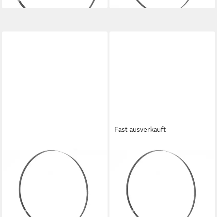
Fast ausverkauft
HOLZMANN
HOLZMANN
Bandsägeblatt Holzmann
Bandsägeblatt Holzmann
Maschinen BSB300B6
Maschinen BSB300B12
Bandsägeblatt 2240 x 6 x
Bandsägeblatt 2240 x 12 x
0.36 1 St. Pass
0.4 1 St. Pas
21,90 €
28,27 €
lieferbar - in 2-3 Werktagen bei dir
lieferbar - in 2-3 Werktagen bei dir