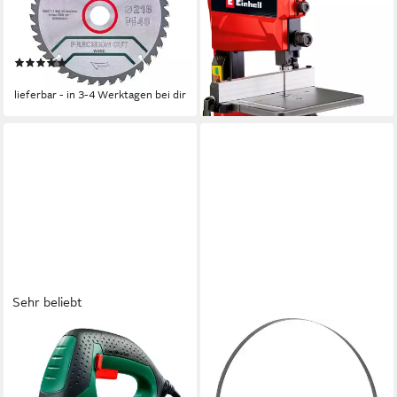
216 x 2,4 x 30mm (1-St), für
Watt, Sägetisch stufenlos
Holz 216xx2,4x30 mm, 40
neigbar
159,99 €
Zähne
UVP
174,95 €
(2)
-9%
ab 18,89 €
lieferbar - in 3-4 Werktagen bei dir
lieferbar - in 3-4 Werktagen bei dir
Sehr beliebt
BOSCH HOME & GARDEN
HOLZMANN
Stichsäge »PST 650
Bandsägeblatt Holzmann
Compact«, 500 W, leicht und
Maschinen