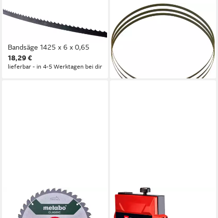
GÜDE
GÜDE
Bandsägeblatt Güde
Bandsägeblatt Güde
Sägeband GBS 200 für
Sägeband GBS 315
30,29 €
Bandsäge 1425 x 6 x 0,65
lieferbar - in 4-5 Werktagen bei dir
18,29 €
lieferbar - in 4-5 Werktagen bei dir
METABO
EINHELL
Kreissägeblatt Precision Cut
Bandsäge TC-SB 200/1, 250