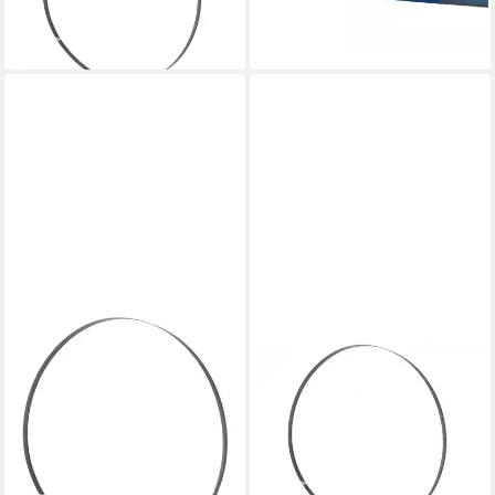
29,19 €
lieferbar - in 2-3 Werktagen bei dir
HOLZMANN
HOLZMANN
Sägeblatt Holzmann
Bandsägeblatt Holzmann
Bandsägeblatt BSB550B30
Maschinen BSB300B10
Maschinen BSB550B30
Bandsägeblatt 2240 x 10 x
53,07 €
0.4 1 St. Pas
lieferbar - in 2-3 Werktagen bei dir
25,00 €
lieferbar - in 2-3 Werktagen bei dir