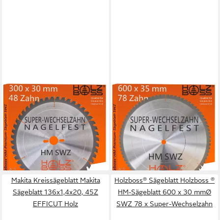
HOLZBOSS®
HOLZBOSS®
Sägeblatt Holzboss ® HM-
Sägeblatt Holzboss ® HM-
Sägeblatt 300 x 30 mmØ
Sägeblatt 600 x 35 mmØ
SWZ 48 x Super-
SWZ 78 x Super-
Wechselzahn
Wechselzahn
27,95 €
129,95 €
lieferbar - in 4-5 Werktagen bei dir
lieferbar - in 4-5 Werktagen bei dir
Makita Kreissägeblatt Makita
Holzboss® Sägeblatt Holzboss ®
Sägeblatt 136x1,4x20, 45Z
HM-Sägeblatt 600 x 30 mmØ
EFFICUT Holz
SWZ 78 x Super-Wechselzahn