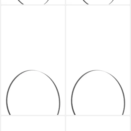
HOLZMANN
HOLZMANN
Sägeblatt Holzmann
Sägeblatt Holzmann
Bandsägeblatt BSB500B30
Bandsägeblatt BSB500B15
Maschinen BSB500B30
Maschinen BSB500B15
41,56 €
36,44 €
lieferbar - in 2-3 Werktagen bei dir
lieferbar - in 2-3 Werktagen bei dir