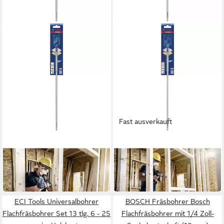
Fast ausverkauft
BOSCH
BOSCH
Holzbohrer Flachfräsbohrer,
Holzbohrer Flachfräsbohrer,
24 x 400 mm 2608900349
25 x 400 mm 2608900350
15,89 €
15,89 €
in 3-4 Werktagen bei dir
in 3-4 Werktagen bei dir
ECI Tools Universalbohrer
BOSCH Fräsbohrer Bosch
Flachfräsbohrer Set 13 tlg. 6 - 25
Flachfräsbohrer mit 1/4 Zoll-