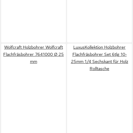
Wolfcraft Holzbohrer Wolfcraft
LuxusKollektion Holzbohrer
Flachfräsbohrer 7641000 Ø 25
Flachfräsbohrer Set 6tlg 10-
mm
25mm 1/4 Sechskant für Holz
Rolltasche