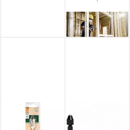
BOSCH
Holzbohrer Flachfräsbohrer,
22 x 400 mm 2608900348
15,89 €
in 3-4 Werktagen bei dir