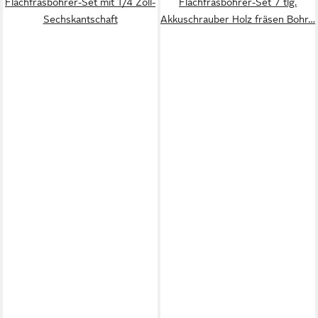
Flachfräsbohrer-Set mit 1/4 Zoll-
Flachfräsbohrer-Set 7 tlg.
Sechskantschaft
Akkuschrauber Holz fräsen Bohr…