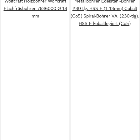
Wolfcraft Holzbohrer Wolfcraft
Metallbohrer Edelstahl-Bohrer
Flachfräsbohrer 7636000 Ø 18
230 tlg. HSS-E (1-13mm) Cobalt
mm
(Co5) Spiral-Bohrer VA, (230-tlg),
HSS-E kobaltlegiert (Co5)