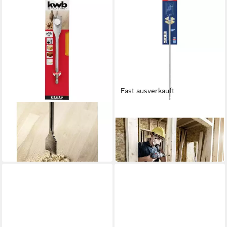
Fast ausverkauft
KWB
BOSCH
Holzbohrer Flachfräsbohrer,
Holzbohrer Flachfräsbohrer,
Ø 18 mm 512418
28 x 400 mm 2608900352
15,89 €
15,89 €
in 3-4 Werktagen bei dir
in 3-4 Werktagen bei dir