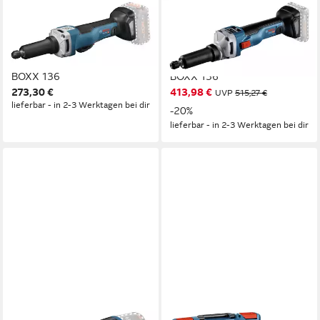
BOSCH PROFESSIONAL
BOSCH PROFESSIONAL
Akku-Geradschleifer GGS
Akku-Geradschleifer GGS
18V-23 PLC, max. 23000
18V-10 SLC, max. 10500
U/min, Ohne Akku - in L-
U/min, Ohne Akku - in L-
BOXX 136
BOXX 136
273,30 €
413,98 €
UVP
515,27 €
lieferbar - in 2-3 Werktagen bei dir
-20%
lieferbar - in 2-3 Werktagen bei dir