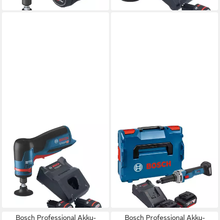
BOSCH PROFESSIONAL
BOSCH PROFESSIONAL
Akku-Geradschleifer GWG
Akku-Geradschleifer GGS
12V-50 S Professional Akku
18V-23 LC Professional Akku
Geradschleifer 12 V 6 mm
Geradschleifer 18 V
Brushless
Brushless + 2x
321,17 €
481,76 €
lieferbar - in 2-3 Werktagen bei dir
lieferbar - in 2-3 Werktagen bei dir
Bosch Professional Akku-
Bosch Professional Akku-