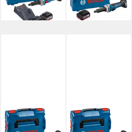
Brushless + 2x
Brushless + 1x
455,54 €
365,74 €
lieferbar - in 2-3 Werktagen bei dir
lieferbar - in 2-3 Werktagen bei dir
BOSCH PROFESSIONAL
BOSCH PROFESSIONAL
Akku-Geradschleifer GGS
Akku-Geradschleifer GGS
18V-23 PLC Professional
18V-23 PLC Professional
Akku Geradschleifer 18 V
Akku Geradschleifer 18 V