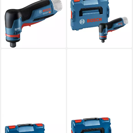
BOSCH
BOSCH
Akku-Geradschleifer GWG
Akku-Geradschleifer GWG
12V-50 S, max. 15000 U/min,
12V-50 S, max. 15000 U/min,
Ohne Akku - im Karton
Ohne Akku - in L-BOXX 102
193,70 €
241,98 €
UVP
297,50 €
lieferbar - in 2-3 Werktagen bei dir
-19%
lieferbar in 6 Wochen
BOSCH PROFESSIONAL
BOSCH PROFESSIONAL
Akku-Geradschleifer GGS
Akku-Geradschleifer GGS