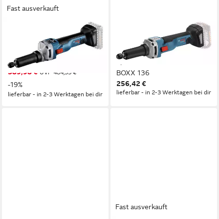
Fast ausverkauft
BOSCH PROFESSIONAL
BOSCH PROFESSIONAL
Akku-Geradschleifer GGS
Akku-Geradschleifer GGS
18V-10 SLC, max. 10500
18V-23 LC, max. 23000
U/min, Ohne Akku - im Karton
U/min, Ohne Akku - in L-
389,98 €
UVP
484,33 €
BOXX 136
256,42 €
-19%
lieferbar - in 2-3 Werktagen bei dir
lieferbar - in 2-3 Werktagen bei dir
Fast ausverkauft