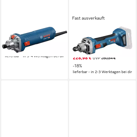
Fast ausverkauft
BOSCH PROFESSIONAL
BOSCH
Geradschleifer GGS 30 S
Akku-Geradschleifer GGS
Professional, 750 W
18V-20, max. 24000 U/min,
210,00 €
Ohne Akku - im Karton
lieferbar - in 3-4 Werktagen bei dir
228,98 €
UVP
280,84 €
-18%
lieferbar - in 2-3 Werktagen bei dir