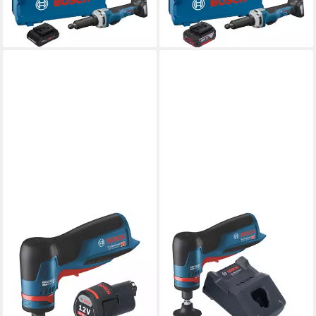
Brushless + 1x
Brushless + 1x
365,74 €
352,63 €
lieferbar - in 2-3 Werktagen bei dir
lieferbar - in 2-3 Werktagen bei dir
BOSCH PROFESSIONAL
BOSCH PROFESSIONAL
Akku-Geradschleifer GWG
Akku-Geradschleifer GWG
12V-50 S Professional Akku
12V-50 S Professional Akku
Geradschleifer 12 V 6 mm
Geradschleifer 12 V 6 mm
Brushless
Brushless
247,43 €
276,93 €
lieferbar - in 2-3 Werktagen bei dir
lieferbar - in 2-3 Werktagen bei dir