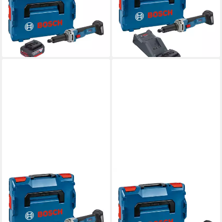
18V-23 LC Professional Akku
18V-23 LC Professional Akku
Geradschleifer 18 V
Geradschleifer 18 V
Brushless + 1x
Brushless + 1x
345,75 €
386,71 €
lieferbar - in 2-3 Werktagen bei dir
lieferbar - in 2-3 Werktagen bei dir
BOSCH PROFESSIONAL
BOSCH PROFESSIONAL
Akku-Geradschleifer GGS
Akku-Geradschleifer GGS
18V-23 LC Professional Akku
18V-23 PLC Professional
Geradschleifer 18 V
Akku Geradschleifer 18 V